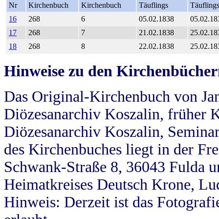
Nr
Kirchenbuch
Kirchenbuch
Täuflings
Täufling
16
268
6
05.02.1838
05.02.18
17
268
7
21.02.1838
25.02.18
18
268
8
22.02.1838
25.02.18
Hinweise zu den Kirchenbücher
Das Original-Kirchenbuch von Jan
Diözesanarchiv Koszalin, früher Kö
Diözesanarchiv Koszalin, Seminar
des Kirchenbuches liegt in der Fr
Schwank-Straße 8, 36043 Fulda u
Heimatkreises Deutsch Krone, Lu
Hinweis: Derzeit ist das Fotograf