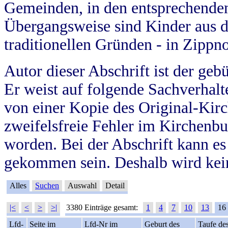
Gemeinden, in den entsprechende
Übergangsweise sind Kinder aus 
traditionellen Gründen - in Zippn
Autor dieser Abschrift ist der geb
Er weist auf folgende Sachverhalte
von einer Kopie des Original-Kirc
zweifelsfreie Fehler im Kirchenbuc
worden. Bei der Abschrift kann e
gekommen sein. Deshalb wird kein
Alles
Suchen
Auswahl
Detail
|<
<
>
>|
3380 Einträge gesamt:
1
4
7
10
13
16
Lfd-
Seite im
Lfd-Nr im
Geburt des
Taufe de