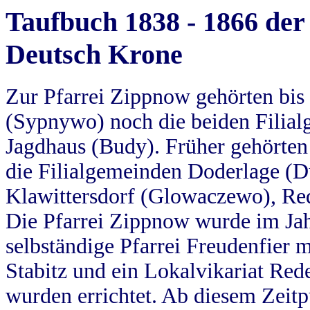
Taufbuch 1838 - 1866 der
Deutsch Krone
Zur Pfarrei Zippnow gehörten bi
(Sypnywo) noch die beiden Filial
Jagdhaus (Budy). Früher gehörten 
die Filialgemeinden Doderlage (D
Klawittersdorf (Glowaczewo), Red
Die Pfarrei Zippnow wurde im Jah
selbständige Pfarrei Freudenfier m
Stabitz und ein Lokalvikariat Red
wurden errichtet. Ab diesem Zeitp