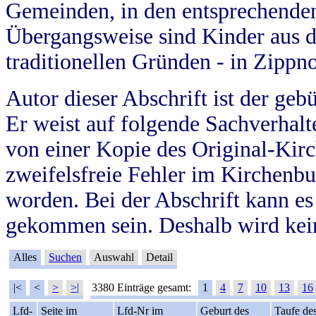
Gemeinden, in den entsprechende
Übergangsweise sind Kinder aus 
traditionellen Gründen - in Zippn
Autor dieser Abschrift ist der geb
Er weist auf folgende Sachverhalte
von einer Kopie des Original-Kirc
zweifelsfreie Fehler im Kirchenbuc
worden. Bei der Abschrift kann e
gekommen sein. Deshalb wird kein
Alles
Suchen
Auswahl
Detail
|<
<
>
>|
3380 Einträge gesamt:
1
4
7
10
13
16
Lfd-
Seite im
Lfd-Nr im
Geburt des
Taufe de