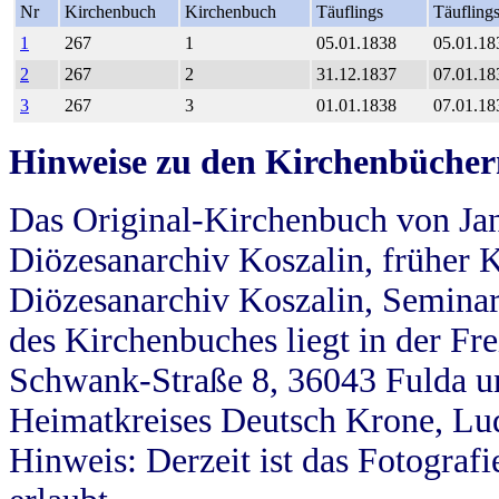
Nr
Kirchenbuch
Kirchenbuch
Täuflings
Täufling
1
267
1
05.01.1838
05.01.18
2
267
2
31.12.1837
07.01.18
3
267
3
01.01.1838
07.01.18
Hinweise zu den Kirchenbücher
Das Original-Kirchenbuch von Jan
Diözesanarchiv Koszalin, früher Kö
Diözesanarchiv Koszalin, Seminar
des Kirchenbuches liegt in der Fr
Schwank-Straße 8, 36043 Fulda u
Heimatkreises Deutsch Krone, Lu
Hinweis: Derzeit ist das Fotograf