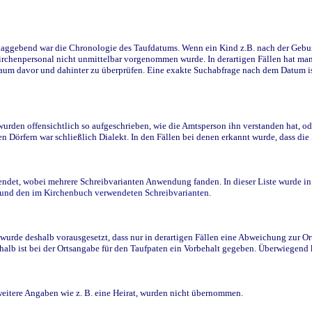
ggebend war die Chronologie des Taufdatums. Wenn ein Kind z.B. nach der Geburt 
rchenpersonal nicht unmittelbar vorgenommen wurde. In derartigen Fällen hat man d
raum davor und dahinter zu überprüfen. Eine exakte Suchabfrage nach dem Datum i
den offensichtlich so aufgeschrieben, wie die Amtsperson ihn verstanden hat, ode
n Dörfern war schließlich Dialekt. In den Fällen bei denen erkannt wurde, dass di
t, wobei mehrere Schreibvarianten Anwendung fanden. In dieser Liste wurde in de
n und den im Kirchenbuch verwendeten Schreibvarianten.
wurde deshalb vorausgesetzt, dass nur in derartigen Fällen eine Abweichung zur O
eshalb ist bei der Ortsangabe für den Taufpaten ein Vorbehalt gegeben. Überwiegen
weitere Angaben wie z. B. eine Heirat, wurden nicht übernommen.