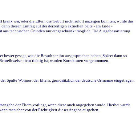
krank war, oder die Eltern die Geburt nicht sofort anzeigen konnten, wurde das
ann diesen Eintrag auf der derzeitigen aktuellen Seite - am Ende -
st aus technischen Gründen nur eingeschränkt möglich. Die Ausgabesortierung
r besser gesagt, wie die Bewohner ihn ausgesprochen haben. Später dann so
e Schreibweise nicht richtig ist, wurden Korrekturen vorgenommen.
r Spalte Wohnort der Eltern, grundsätzlich der deutsche Ortsname eingetragen.
rtsangabe der Eltern vorliegt, wenn diese auch angegeben wurde. Hierbei wurde
d kann man aber von der Richtigkeit dieser Angabe ausgehen.