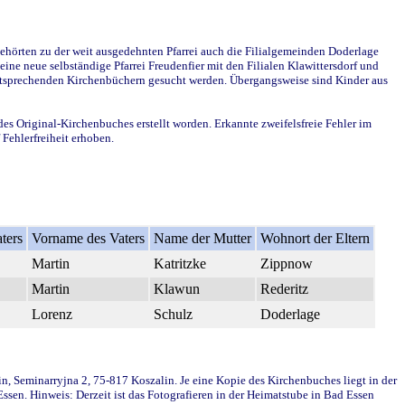
ehörten zu der weit ausgedehnten Pfarrei auch die Filialgemeinden Doderlage
ine neue selbständige Pfarrei Freudenfier mit den Filialen Klawittersdorf und
 entsprechenden Kirchenbüchern gesucht werden. Übergangsweise sind Kinder aus
des Original-Kirchenbuches erstellt worden. Erkannte zweifelsfreie Fehler im
Fehlerfreiheit erhoben.
ters
Vorname des Vaters
Name der Mutter
Wohnort der Eltern
Martin
Katritzke
Zippnow
Martin
Klawun
Rederitz
Lorenz
Schulz
Doderlage
in, Seminarryjna 2, 75-817 Koszalin. Je eine Kopie des Kirchenbuches liegt in der
en. Hinweis: Derzeit ist das Fotografieren in der Heimatstube in Bad Essen