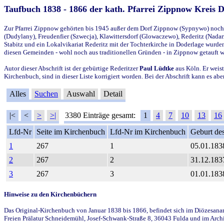
Taufbuch 1838 - 1866 der kath. Pfarrei Zippnow Kreis 
Zur Pfarrei Zippnow gehörten bis 1945 außer dem Dorf Zippnow (Sypnywo) noch d
(Dudylany), Freudenfier (Szwecja), Klawittersdorf (Glowaczewo), Rederitz (Nadarz
Stabitz und ein Lokalvikariat Rederitz mit der Tochterkirche in Doderlage wurd
diesen Gemeinden - wohl noch aus traditionellen Gründen - in Zippnow getauft 
Autor dieser Abschrift ist der gebürtige Rederitzer
Paul Lüdtke
aus Köln. Er weist
Kirchenbuch, sind in dieser Liste korrigiert worden. Bei der Abschrift kann es 
Alles
Suchen
Auswahl
Detail
|<
<
>
>|
3380 Einträge gesamt:
1
4
7
10
13
16
Lfd-Nr
Seite im Kirchenbuch
Lfd-Nr im Kirchenbuch
Geburt des
1
267
1
05.01.183
2
267
2
31.12.183
3
267
3
01.01.183
Hinweise zu den Kirchenbüchern
Das Original-Kirchenbuch von Januar 1838 bis 1866, befindet sich im Diözesanarch
Freien Prälatur Schneidemühl, Josef-Schwank-Straße 8, 36043 Fulda und im Archi