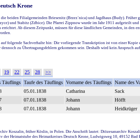
Deutsch Krone
ie beiden Filialgemeinden Briesenitz (Brzez`nica) und Jagdhaus (Budy). Früher g
yce) und Stabitz (Zdbice). Die Pfarrei Zippnow wurde im Jahr 1911 aufgeteilt und e
en errichtet. Ab diesem Zeitpunkt, müssen für diese ländlichen Gemeinden, in den
worden.
 auf folgende Sachverhalte hin: Die vorliegende Transkription ist von einer Kopie 
aber dennoch zu Übertragungsfehlern gekommen sein. Deshalb wird kein Anspruch auf 
19
22
25
28
>>
 Täuflings
Taufe des Täuflings
Vorname des Täuflings
Name des Va
8
05.01.1838
Catharina
Sack
7
07.01.1838
Johann
Höfft
8
07.01.1838
Johann
Heidkrüger
iv Koszalin, früher Köslin, in Polen. Die Anschrift lautet: Diözesanarchiv Koszal
v der Heimatstube des Heimatkreises Deutsch Krone, Ludwigsweg 10, 49152 Bad Ess