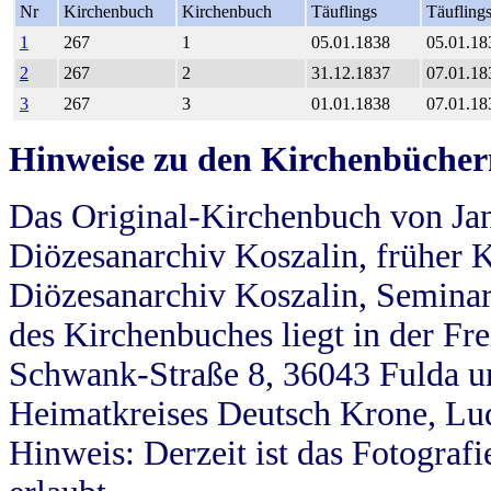
Nr
Kirchenbuch
Kirchenbuch
Täuflings
Täufling
1
267
1
05.01.1838
05.01.18
2
267
2
31.12.1837
07.01.18
3
267
3
01.01.1838
07.01.18
Hinweise zu den Kirchenbücher
Das Original-Kirchenbuch von Jan
Diözesanarchiv Koszalin, früher Kö
Diözesanarchiv Koszalin, Seminar
des Kirchenbuches liegt in der Fr
Schwank-Straße 8, 36043 Fulda u
Heimatkreises Deutsch Krone, Lu
Hinweis: Derzeit ist das Fotograf