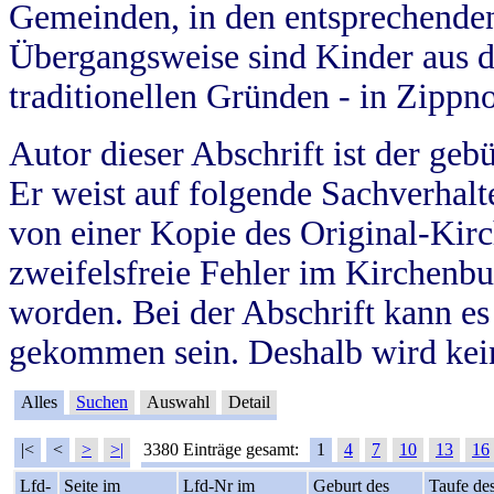
Gemeinden, in den entsprechende
Übergangsweise sind Kinder aus 
traditionellen Gründen - in Zippn
Autor dieser Abschrift ist der geb
Er weist auf folgende Sachverhalte
von einer Kopie des Original-Kirc
zweifelsfreie Fehler im Kirchenbuc
worden. Bei der Abschrift kann e
gekommen sein. Deshalb wird kein
Alles
Suchen
Auswahl
Detail
|<
<
>
>|
3380 Einträge gesamt:
1
4
7
10
13
16
Lfd-
Seite im
Lfd-Nr im
Geburt des
Taufe de