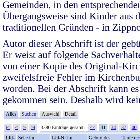
Gemeinden, in den entsprechende
Übergangsweise sind Kinder aus 
traditionellen Gründen - in Zippn
Autor dieser Abschrift ist der geb
Er weist auf folgende Sachverhalte
von einer Kopie des Original-Kirc
zweifelsfreie Fehler im Kirchenbuc
worden. Bei der Abschrift kann e
gekommen sein. Deshalb wird kein
Alles
Suchen
Auswahl
Detail
|<
<
>
>|
3380 Einträge gesamt:
<<
31
34
37
40
Lfd-
Seite im
Lfd-Nr im
Geburt des
Taufe de