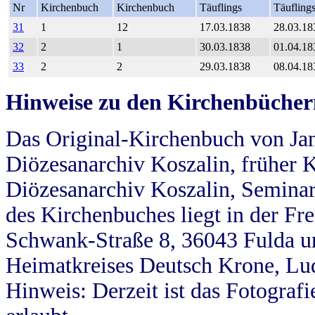
Nr
Kirchenbuch
Kirchenbuch
Täuflings
Täufling
31
1
12
17.03.1838
28.03.18
32
2
1
30.03.1838
01.04.18
33
2
2
29.03.1838
08.04.18
Hinweise zu den Kirchenbücher
Das Original-Kirchenbuch von Jan
Diözesanarchiv Koszalin, früher Kö
Diözesanarchiv Koszalin, Seminar
des Kirchenbuches liegt in der Fr
Schwank-Straße 8, 36043 Fulda u
Heimatkreises Deutsch Krone, Lu
Hinweis: Derzeit ist das Fotograf