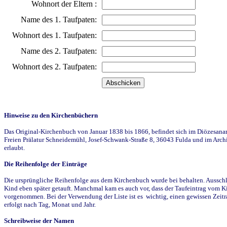
Wohnort der Eltern :
Name des 1. Taufpaten:
Wohnort des 1. Taufpaten:
Name des 2. Taufpaten:
Wohnort des 2. Taufpaten:
Hinweise zu den Kirchenbüchern
Das Original-Kirchenbuch von Januar 1838 bis 1866, befindet sich im Diözesanarch
Freien Prälatur Schneidemühl, Josef-Schwank-Straße 8, 36043 Fulda und im Archi
erlaubt.
Die Reihenfolge der Einträge
Die ursprüngliche Reihenfolge aus dem Kirchenbuch wurde bei behalten. Ausschla
Kind eben später getauft. Manchmal kam es auch vor, dass der Taufeintrag vom Ki
vorgenommen. Bei der Verwendung der Liste ist es wichtig, einen gewissen Zeit
erfolgt nach Tag, Monat und Jahr.
Schreibweise der Namen