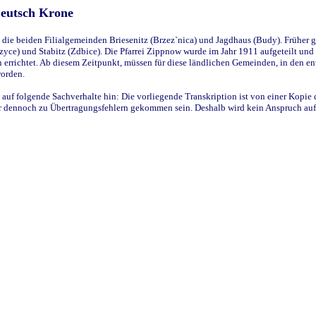
Deutsch Krone
ie beiden Filialgemeinden Briesenitz (Brzez`nica) und Jagdhaus (Budy). Früher g
yce) und Stabitz (Zdbice). Die Pfarrei Zippnow wurde im Jahr 1911 aufgeteilt und e
en errichtet. Ab diesem Zeitpunkt, müssen für diese ländlichen Gemeinden, in den
worden.
 auf folgende Sachverhalte hin: Die vorliegende Transkription ist von einer Kopie 
aber dennoch zu Übertragungsfehlern gekommen sein. Deshalb wird kein Anspruch auf 