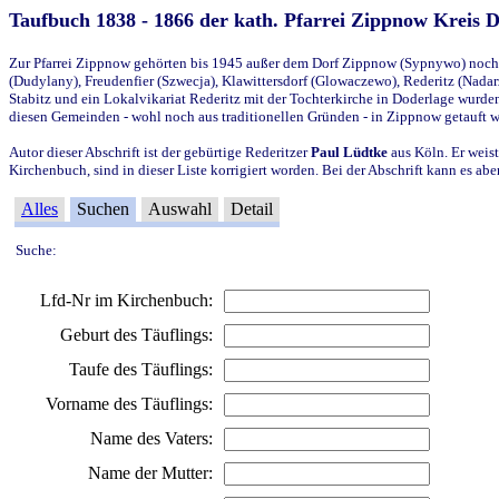
Taufbuch 1838 - 1866 der kath. Pfarrei Zippnow Kreis 
Zur Pfarrei Zippnow gehörten bis 1945 außer dem Dorf Zippnow (Sypnywo) noch d
(Dudylany), Freudenfier (Szwecja), Klawittersdorf (Glowaczewo), Rederitz (Nadarz
Stabitz und ein Lokalvikariat Rederitz mit der Tochterkirche in Doderlage wurd
diesen Gemeinden - wohl noch aus traditionellen Gründen - in Zippnow getauft 
Autor dieser Abschrift ist der gebürtige Rederitzer
Paul Lüdtke
aus Köln. Er weist
Kirchenbuch, sind in dieser Liste korrigiert worden. Bei der Abschrift kann es 
Alles
Suchen
Auswahl
Detail
Suche:
Lfd-Nr im Kirchenbuch:
Geburt des Täuflings:
Taufe des Täuflings:
Vorname des Täuflings:
Name des Vaters:
Name der Mutter: