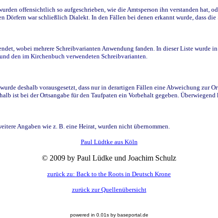
den offensichtlich so aufgeschrieben, wie die Amtsperson ihn verstanden hat, ode
n Dörfern war schließlich Dialekt. In den Fällen bei denen erkannt wurde, dass di
t, wobei mehrere Schreibvarianten Anwendung fanden. In dieser Liste wurde in de
n und den im Kirchenbuch verwendeten Schreibvarianten.
wurde deshalb vorausgesetzt, dass nur in derartigen Fällen eine Abweichung zur O
eshalb ist bei der Ortsangabe für den Taufpaten ein Vorbehalt gegeben. Überwiegen
weitere Angaben wie z. B. eine Heirat, wurden nicht übernommen.
Paul Lüdtke aus Köln
© 2009 by Paul Lüdke und Joachim Schulz
zurück zu: Back to the Roots in Deutsch Krone
zurück zur Quellenübersicht
powered in 0.01s by baseportal.de