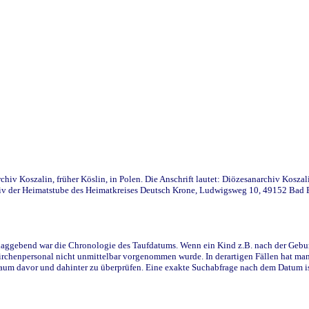
iv Koszalin, früher Köslin, in Polen. Die Anschrift lautet: Diözesanarchiv Koszal
v der Heimatstube des Heimatkreises Deutsch Krone, Ludwigsweg 10, 49152 Bad Ess
ggebend war die Chronologie des Taufdatums. Wenn ein Kind z.B. nach der Geburt 
rchenpersonal nicht unmittelbar vorgenommen wurde. In derartigen Fällen hat man d
raum davor und dahinter zu überprüfen. Eine exakte Suchabfrage nach dem Datum i