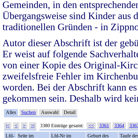
Gemeinden, in den entsprechende
Übergangsweise sind Kinder aus 
traditionellen Gründen - in Zippn
Autor dieser Abschrift ist der geb
Er weist auf folgende Sachverhalte
von einer Kopie des Original-Kirc
zweifelsfreie Fehler im Kirchenbuc
worden. Bei der Abschrift kann e
gekommen sein. Deshalb wird kein
Alles
Suchen
Auswahl
Detail
|<
<
>
>|
3380 Einträge gesamt:
<<
3361
3364
336
Lfd-
Seite im
Lfd-Nr im
Geburt des
Taufe de