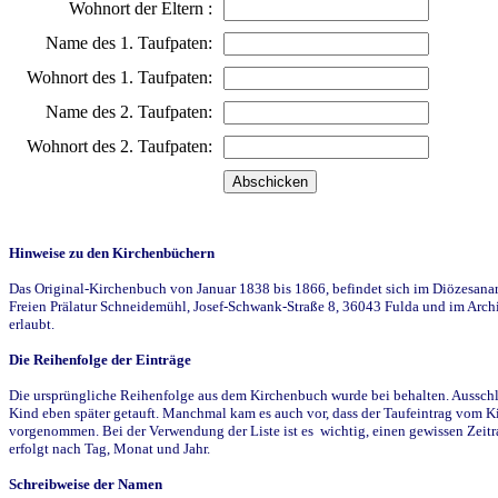
Wohnort der Eltern :
Name des 1. Taufpaten:
Wohnort des 1. Taufpaten:
Name des 2. Taufpaten:
Wohnort des 2. Taufpaten:
Hinweise zu den Kirchenbüchern
Das Original-Kirchenbuch von Januar 1838 bis 1866, befindet sich im Diözesanarch
Freien Prälatur Schneidemühl, Josef-Schwank-Straße 8, 36043 Fulda und im Archi
erlaubt.
Die Reihenfolge der Einträge
Die ursprüngliche Reihenfolge aus dem Kirchenbuch wurde bei behalten. Ausschla
Kind eben später getauft. Manchmal kam es auch vor, dass der Taufeintrag vom Ki
vorgenommen. Bei der Verwendung der Liste ist es wichtig, einen gewissen Zeit
erfolgt nach Tag, Monat und Jahr.
Schreibweise der Namen