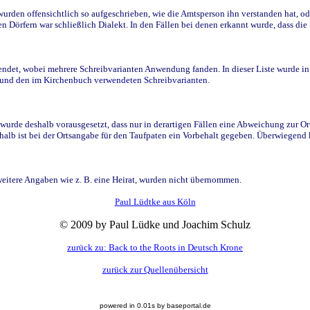
den offensichtlich so aufgeschrieben, wie die Amtsperson ihn verstanden hat, ode
n Dörfern war schließlich Dialekt. In den Fällen bei denen erkannt wurde, dass di
t, wobei mehrere Schreibvarianten Anwendung fanden. In dieser Liste wurde in de
n und den im Kirchenbuch verwendeten Schreibvarianten.
wurde deshalb vorausgesetzt, dass nur in derartigen Fällen eine Abweichung zur O
eshalb ist bei der Ortsangabe für den Taufpaten ein Vorbehalt gegeben. Überwiegen
weitere Angaben wie z. B. eine Heirat, wurden nicht übernommen.
Paul Lüdtke aus Köln
© 2009 by Paul Lüdke und Joachim Schulz
zurück zu: Back to the Roots in Deutsch Krone
zurück zur Quellenübersicht
powered in 0.01s by baseportal.de