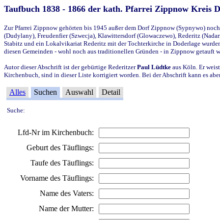
Taufbuch 1838 - 1866 der kath. Pfarrei Zippnow Kreis 
Zur Pfarrei Zippnow gehörten bis 1945 außer dem Dorf Zippnow (Sypnywo) noch d
(Dudylany), Freudenfier (Szwecja), Klawittersdorf (Glowaczewo), Rederitz (Nadarz
Stabitz und ein Lokalvikariat Rederitz mit der Tochterkirche in Doderlage wurd
diesen Gemeinden - wohl noch aus traditionellen Gründen - in Zippnow getauft 
Autor dieser Abschrift ist der gebürtige Rederitzer
Paul Lüdtke
aus Köln. Er weist
Kirchenbuch, sind in dieser Liste korrigiert worden. Bei der Abschrift kann es 
Alles
Suchen
Auswahl
Detail
Suche:
Lfd-Nr im Kirchenbuch:
Geburt des Täuflings:
Taufe des Täuflings:
Vorname des Täuflings:
Name des Vaters:
Name der Mutter: