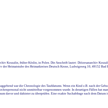
iv Koszalin, früher Köslin, in Polen. Die Anschrift lautet: Diözesanarchiv Koszal
v der Heimatstube des Heimatkreises Deutsch Krone, Ludwigsweg 10, 49152 Bad Ess
ggebend war die Chronologie des Taufdatums. Wenn ein Kind z.B. nach der Geburt 
rchenpersonal nicht unmittelbar vorgenommen wurde. In derartigen Fällen hat man d
raum davor und dahinter zu überprüfen. Eine exakte Suchabfrage nach dem Datum i