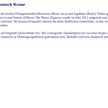
Deutsch Krone
ie beiden Filialgemeinden Briesenitz (Brzez`nica) und Jagdhaus (Budy). Früher g
yce) und Stabitz (Zdbice). Die Pfarrei Zippnow wurde im Jahr 1911 aufgeteilt und e
en errichtet. Ab diesem Zeitpunkt, müssen für diese ländlichen Gemeinden, in den
worden.
 auf folgende Sachverhalte hin: Die vorliegende Transkription ist von einer Kopie 
aber dennoch zu Übertragungsfehlern gekommen sein. Deshalb wird kein Anspruch auf 