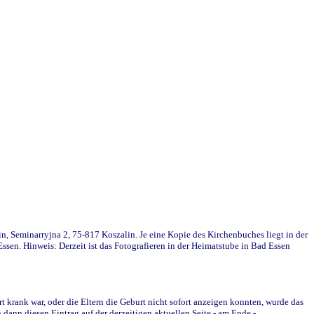
in, Seminarryjna 2, 75-817 Koszalin. Je eine Kopie des Kirchenbuches liegt in der
en. Hinweis: Derzeit ist das Fotografieren in der Heimatstube in Bad Essen
krank war, oder die Eltern die Geburt nicht sofort anzeigen konnten, wurde das
ann diesen Eintrag auf der derzeitigen aktuellen Seite - am Ende -