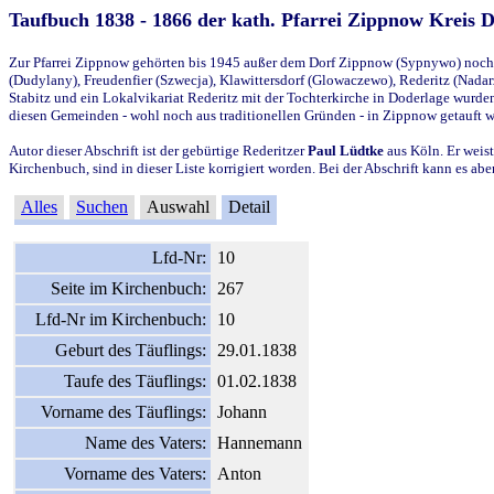
Taufbuch 1838 - 1866 der kath. Pfarrei Zippnow Kreis 
Zur Pfarrei Zippnow gehörten bis 1945 außer dem Dorf Zippnow (Sypnywo) noch d
(Dudylany), Freudenfier (Szwecja), Klawittersdorf (Glowaczewo), Rederitz (Nadarz
Stabitz und ein Lokalvikariat Rederitz mit der Tochterkirche in Doderlage wurd
diesen Gemeinden - wohl noch aus traditionellen Gründen - in Zippnow getauft 
Autor dieser Abschrift ist der gebürtige Rederitzer
Paul Lüdtke
aus Köln. Er weist
Kirchenbuch, sind in dieser Liste korrigiert worden. Bei der Abschrift kann es 
Alles
Suchen
Auswahl
Detail
Lfd-Nr:
10
Seite im Kirchenbuch:
267
Lfd-Nr im Kirchenbuch:
10
Geburt des Täuflings:
29.01.1838
Taufe des Täuflings:
01.02.1838
Vorname des Täuflings:
Johann
Name des Vaters:
Hannemann
Vorname des Vaters:
Anton