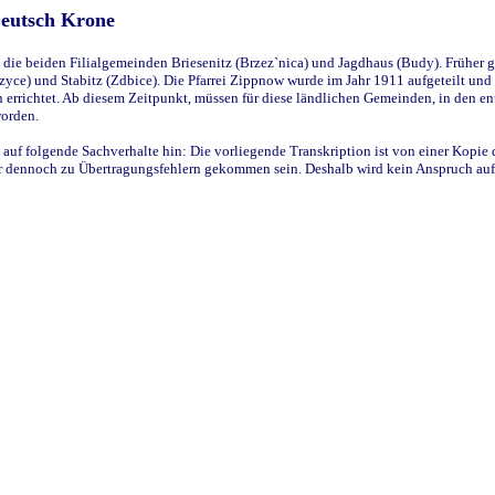
Deutsch Krone
ie beiden Filialgemeinden Briesenitz (Brzez`nica) und Jagdhaus (Budy). Früher g
yce) und Stabitz (Zdbice). Die Pfarrei Zippnow wurde im Jahr 1911 aufgeteilt und e
en errichtet. Ab diesem Zeitpunkt, müssen für diese ländlichen Gemeinden, in den
worden.
 auf folgende Sachverhalte hin: Die vorliegende Transkription ist von einer Kopie 
aber dennoch zu Übertragungsfehlern gekommen sein. Deshalb wird kein Anspruch auf 