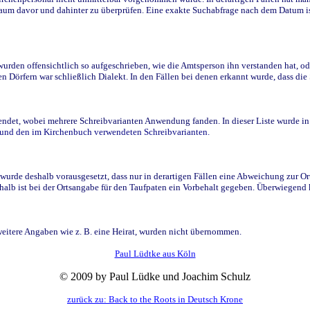
raum davor und dahinter zu überprüfen. Eine exakte Suchabfrage nach dem Datum i
den offensichtlich so aufgeschrieben, wie die Amtsperson ihn verstanden hat, ode
n Dörfern war schließlich Dialekt. In den Fällen bei denen erkannt wurde, dass di
t, wobei mehrere Schreibvarianten Anwendung fanden. In dieser Liste wurde in de
n und den im Kirchenbuch verwendeten Schreibvarianten.
wurde deshalb vorausgesetzt, dass nur in derartigen Fällen eine Abweichung zur O
eshalb ist bei der Ortsangabe für den Taufpaten ein Vorbehalt gegeben. Überwiegen
weitere Angaben wie z. B. eine Heirat, wurden nicht übernommen.
Paul Lüdtke aus Köln
© 2009 by Paul Lüdke und Joachim Schulz
zurück zu: Back to the Roots in Deutsch Krone