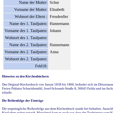
Name der Mutter:
Schur
Vorname der Mutter:
Elisabeth
Wohnort der Eltern :
Freudenfier
Name des 1. Taufpaten:
Hannemann
Vorname des 1. Taufpaten:
Johann
Wohnort des 1. Taufpaten:
Name des 2. Taufpaten:
Hannemann
Vorname des 2. Taufpaten:
Anna
Wohnort des 2. Taufpaten:
Feld18:
Hinweise zu den Kirchenbüchern
Das Original-Kirchenbuch von Januar 1838 bis 1866, befindet sich im Diözesanarch
Freien Prälatur Schneidemühl, Josef-Schwank-Straße 8, 36043 Fulda und im Archi
erlaubt.
Die Reihenfolge der Einträge
Die ursprüngliche Reihenfolge aus dem Kirchenbuch wurde bei behalten. Ausschla
Kind eben später getauft. Manchmal kam es auch vor, dass der Taufeintrag vom Ki