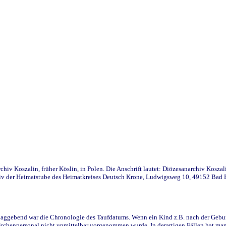
iv Koszalin, früher Köslin, in Polen. Die Anschrift lautet: Diözesanarchiv Koszal
v der Heimatstube des Heimatkreises Deutsch Krone, Ludwigsweg 10, 49152 Bad Ess
ggebend war die Chronologie des Taufdatums. Wenn ein Kind z.B. nach der Geburt 
rchenpersonal nicht unmittelbar vorgenommen wurde. In derartigen Fällen hat man d