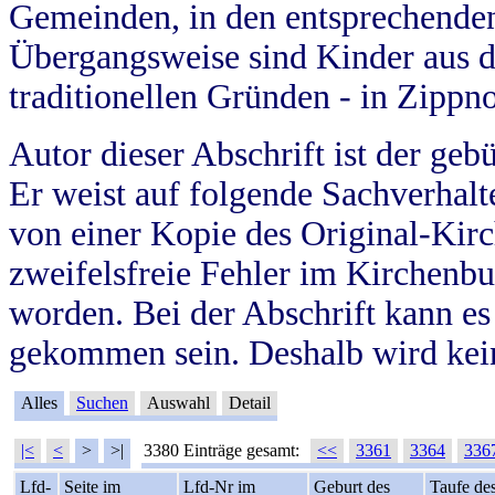
Gemeinden, in den entsprechende
Übergangsweise sind Kinder aus 
traditionellen Gründen - in Zippn
Autor dieser Abschrift ist der geb
Er weist auf folgende Sachverhalte
von einer Kopie des Original-Kirc
zweifelsfreie Fehler im Kirchenbuc
worden. Bei der Abschrift kann e
gekommen sein. Deshalb wird kein
Alles
Suchen
Auswahl
Detail
|<
<
>
>|
3380 Einträge gesamt:
<<
3361
3364
336
Lfd-
Seite im
Lfd-Nr im
Geburt des
Taufe de