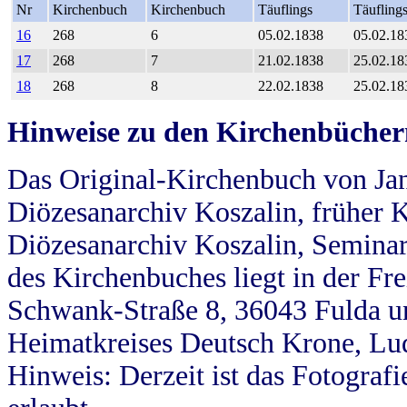
Nr
Kirchenbuch
Kirchenbuch
Täuflings
Täufling
16
268
6
05.02.1838
05.02.18
17
268
7
21.02.1838
25.02.18
18
268
8
22.02.1838
25.02.18
Hinweise zu den Kirchenbücher
Das Original-Kirchenbuch von Jan
Diözesanarchiv Koszalin, früher Kö
Diözesanarchiv Koszalin, Seminar
des Kirchenbuches liegt in der Fr
Schwank-Straße 8, 36043 Fulda u
Heimatkreises Deutsch Krone, Lu
Hinweis: Derzeit ist das Fotograf