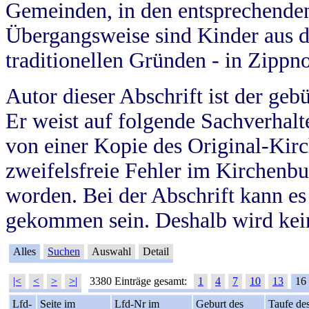
Gemeinden, in den entsprechende
Übergangsweise sind Kinder aus 
traditionellen Gründen - in Zippn
Autor dieser Abschrift ist der geb
Er weist auf folgende Sachverhalte
von einer Kopie des Original-Kirc
zweifelsfreie Fehler im Kirchenbuc
worden. Bei der Abschrift kann e
gekommen sein. Deshalb wird kein
Alles
Suchen
Auswahl
Detail
|<
<
>
>|
3380 Einträge gesamt:
1
4
7
10
13
16
Lfd-
Seite im
Lfd-Nr im
Geburt des
Taufe de