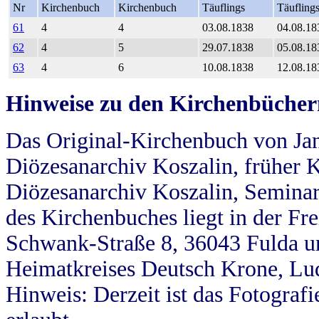
Nr
Kirchenbuch
Kirchenbuch
Täuflings
Täufling
61
4
4
03.08.1838
04.08.18
62
4
5
29.07.1838
05.08.18
63
4
6
10.08.1838
12.08.18
Hinweise zu den Kirchenbücher
Das Original-Kirchenbuch von Jan
Diözesanarchiv Koszalin, früher Kö
Diözesanarchiv Koszalin, Seminar
des Kirchenbuches liegt in der Fr
Schwank-Straße 8, 36043 Fulda u
Heimatkreises Deutsch Krone, Lu
Hinweis: Derzeit ist das Fotograf