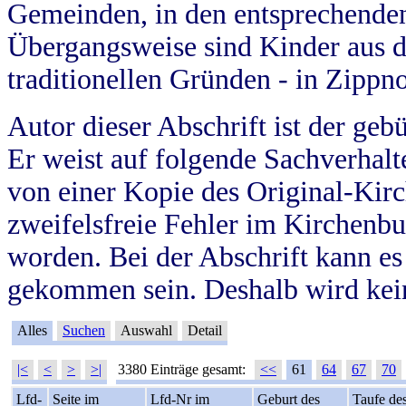
Gemeinden, in den entsprechende
Übergangsweise sind Kinder aus 
traditionellen Gründen - in Zippn
Autor dieser Abschrift ist der geb
Er weist auf folgende Sachverhalte
von einer Kopie des Original-Kirc
zweifelsfreie Fehler im Kirchenbuc
worden. Bei der Abschrift kann e
gekommen sein. Deshalb wird kein
Alles
Suchen
Auswahl
Detail
|<
<
>
>|
3380 Einträge gesamt:
<<
61
64
67
70
Lfd-
Seite im
Lfd-Nr im
Geburt des
Taufe de