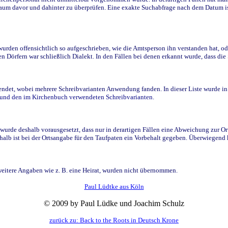
raum davor und dahinter zu überprüfen. Eine exakte Suchabfrage nach dem Datum i
den offensichtlich so aufgeschrieben, wie die Amtsperson ihn verstanden hat, ode
n Dörfern war schließlich Dialekt. In den Fällen bei denen erkannt wurde, dass di
t, wobei mehrere Schreibvarianten Anwendung fanden. In dieser Liste wurde in de
n und den im Kirchenbuch verwendeten Schreibvarianten.
wurde deshalb vorausgesetzt, dass nur in derartigen Fällen eine Abweichung zur O
eshalb ist bei der Ortsangabe für den Taufpaten ein Vorbehalt gegeben. Überwiegen
weitere Angaben wie z. B. eine Heirat, wurden nicht übernommen.
Paul Lüdtke aus Köln
© 2009 by Paul Lüdke und Joachim Schulz
zurück zu: Back to the Roots in Deutsch Krone