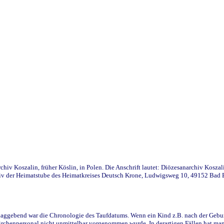
iv Koszalin, früher Köslin, in Polen. Die Anschrift lautet: Diözesanarchiv Koszal
v der Heimatstube des Heimatkreises Deutsch Krone, Ludwigsweg 10, 49152 Bad Ess
ggebend war die Chronologie des Taufdatums. Wenn ein Kind z.B. nach der Geburt 
rchenpersonal nicht unmittelbar vorgenommen wurde. In derartigen Fällen hat man d