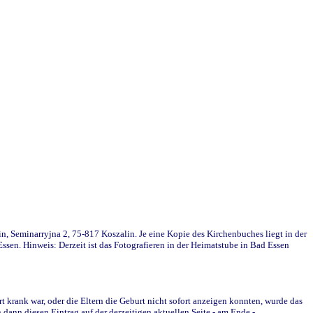
in, Seminarryjna 2, 75-817 Koszalin. Je eine Kopie des Kirchenbuches liegt in der
en. Hinweis: Derzeit ist das Fotografieren in der Heimatstube in Bad Essen
krank war, oder die Eltern die Geburt nicht sofort anzeigen konnten, wurde das
ann diesen Eintrag auf der derzeitigen aktuellen Seite - am Ende -