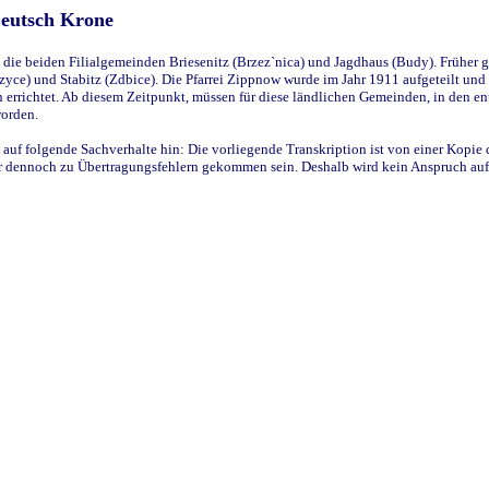
Deutsch Krone
ie beiden Filialgemeinden Briesenitz (Brzez`nica) und Jagdhaus (Budy). Früher g
yce) und Stabitz (Zdbice). Die Pfarrei Zippnow wurde im Jahr 1911 aufgeteilt und e
en errichtet. Ab diesem Zeitpunkt, müssen für diese ländlichen Gemeinden, in den
worden.
 auf folgende Sachverhalte hin: Die vorliegende Transkription ist von einer Kopie 
aber dennoch zu Übertragungsfehlern gekommen sein. Deshalb wird kein Anspruch auf 