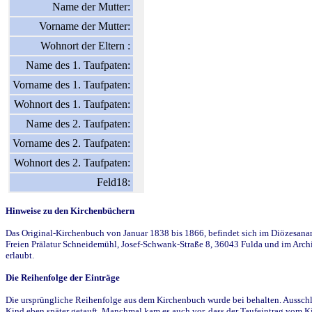
Name der Mutter:
Vorname der Mutter:
Wohnort der Eltern :
Name des 1. Taufpaten:
Vorname des 1. Taufpaten:
Wohnort des 1. Taufpaten:
Name des 2. Taufpaten:
Vorname des 2. Taufpaten:
Wohnort des 2. Taufpaten:
Feld18:
Hinweise zu den Kirchenbüchern
Das Original-Kirchenbuch von Januar 1838 bis 1866, befindet sich im Diözesanarch
Freien Prälatur Schneidemühl, Josef-Schwank-Straße 8, 36043 Fulda und im Archi
erlaubt.
Die Reihenfolge der Einträge
Die ursprüngliche Reihenfolge aus dem Kirchenbuch wurde bei behalten. Ausschla
Kind eben später getauft. Manchmal kam es auch vor, dass der Taufeintrag vom Ki