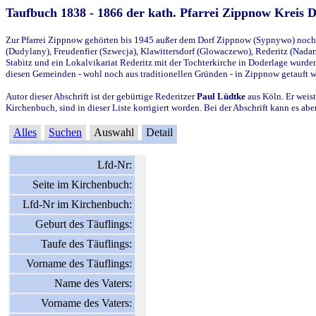
Taufbuch 1838 - 1866 der kath. Pfarrei Zippnow Kreis 
Zur Pfarrei Zippnow gehörten bis 1945 außer dem Dorf Zippnow (Sypnywo) noch d
(Dudylany), Freudenfier (Szwecja), Klawittersdorf (Glowaczewo), Rederitz (Nadarz
Stabitz und ein Lokalvikariat Rederitz mit der Tochterkirche in Doderlage wurd
diesen Gemeinden - wohl noch aus traditionellen Gründen - in Zippnow getauft 
Autor dieser Abschrift ist der gebürtige Rederitzer
Paul Lüdtke
aus Köln. Er weist
Kirchenbuch, sind in dieser Liste korrigiert worden. Bei der Abschrift kann es 
Alles
Suchen
Auswahl
Detail
Lfd-Nr:
Seite im Kirchenbuch:
Lfd-Nr im Kirchenbuch:
Geburt des Täuflings:
Taufe des Täuflings:
Vorname des Täuflings:
Name des Vaters:
Vorname des Vaters: