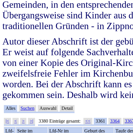
Gemeinden, in den entsprechende
Übergangsweise sind Kinder aus 
traditionellen Gründen - in Zippn
Autor dieser Abschrift ist der geb
Er weist auf folgende Sachverhalte
von einer Kopie des Original-Kirc
zweifelsfreie Fehler im Kirchenbuc
worden. Bei der Abschrift kann e
gekommen sein. Deshalb wird kein
Alles
Suchen
Auswahl
Detail
|<
<
>
>|
3380 Einträge gesamt:
<<
3361
3364
336
Lfd-
Seite im
Lfd-Nr im
Geburt des
Taufe de