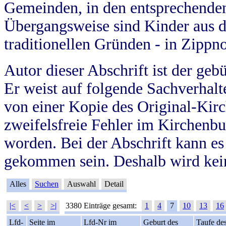
Gemeinden, in den entsprechende
Übergangsweise sind Kinder aus 
traditionellen Gründen - in Zippn
Autor dieser Abschrift ist der geb
Er weist auf folgende Sachverhalte
von einer Kopie des Original-Kirc
zweifelsfreie Fehler im Kirchenbuc
worden. Bei der Abschrift kann e
gekommen sein. Deshalb wird kein
Alles
Suchen
Auswahl
Detail
|<
<
>
>|
3380 Einträge gesamt:
1
4
7
10
13
16
Lfd-
Seite im
Lfd-Nr im
Geburt des
Taufe de