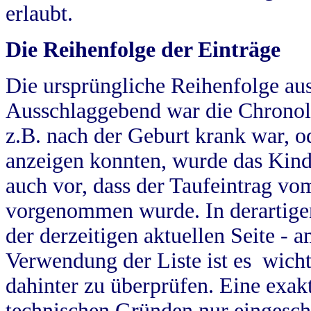
erlaubt.
Die Reihenfolge der Einträge
Die ursprüngliche Reihenfolge au
Ausschlaggebend war die Chronol
z.B. nach der Geburt krank war, od
anzeigen konnten, wurde das Kind
auch vor, dass der Taufeintrag vo
vorgenommen wurde. In derartigen
der derzeitigen aktuellen Seite -
Verwendung der Liste ist es wich
dahinter zu überprüfen. Eine exa
technischen Gründen nur eingesch