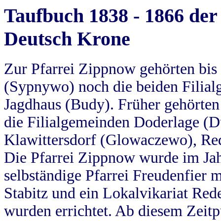
Taufbuch 1838 - 1866 der
Deutsch Krone
Zur Pfarrei Zippnow gehörten bi
(Sypnywo) noch die beiden Filial
Jagdhaus (Budy). Früher gehörten 
die Filialgemeinden Doderlage (D
Klawittersdorf (Glowaczewo), Red
Die Pfarrei Zippnow wurde im Jah
selbständige Pfarrei Freudenfier m
Stabitz und ein Lokalvikariat Red
wurden errichtet. Ab diesem Zeitp