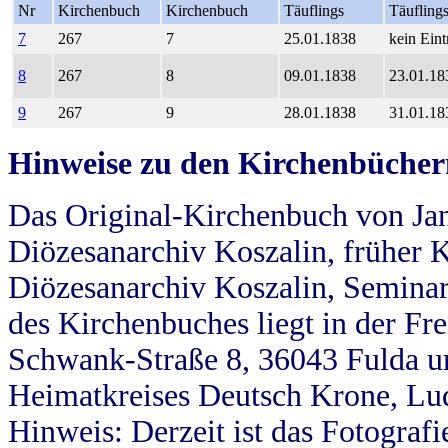
Nr
Kirchenbuch
Kirchenbuch
Täuflings
Täufling
7
267
7
25.01.1838
kein Eint
8
267
8
09.01.1838
23.01.18
9
267
9
28.01.1838
31.01.18
Hinweise zu den Kirchenbücher
Das Original-Kirchenbuch von Jan
Diözesanarchiv Koszalin, früher Kö
Diözesanarchiv Koszalin, Seminar
des Kirchenbuches liegt in der Fr
Schwank-Straße 8, 36043 Fulda u
Heimatkreises Deutsch Krone, Lu
Hinweis: Derzeit ist das Fotograf