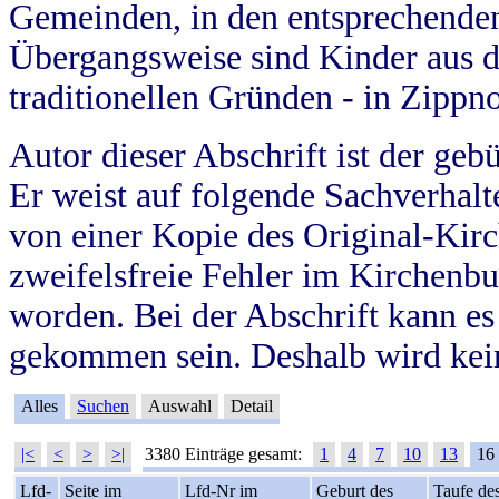
Gemeinden, in den entsprechende
Übergangsweise sind Kinder aus 
traditionellen Gründen - in Zippn
Autor dieser Abschrift ist der geb
Er weist auf folgende Sachverhalte
von einer Kopie des Original-Kirc
zweifelsfreie Fehler im Kirchenbuc
worden. Bei der Abschrift kann e
gekommen sein. Deshalb wird kein
Alles
Suchen
Auswahl
Detail
|<
<
>
>|
3380 Einträge gesamt:
1
4
7
10
13
16
Lfd-
Seite im
Lfd-Nr im
Geburt des
Taufe de