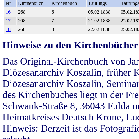
Nr
Kirchenbuch
Kirchenbuch
Täuflings
Täufling
16
268
6
05.02.1838
05.02.18
17
268
7
21.02.1838
25.02.18
18
268
8
22.02.1838
25.02.18
Hinweise zu den Kirchenbücher
Das Original-Kirchenbuch von Jan
Diözesanarchiv Koszalin, früher Kö
Diözesanarchiv Koszalin, Seminar
des Kirchenbuches liegt in der Fr
Schwank-Straße 8, 36043 Fulda u
Heimatkreises Deutsch Krone, Lu
Hinweis: Derzeit ist das Fotograf