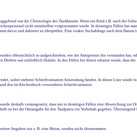
ggebend war die Chronologie des Taufdatums. Wenn ein Kind z.B. nach der Geburt 
rchenpersonal nicht unmittelbar vorgenommen wurde. In derartigen Fällen hat man d
raum davor und dahinter zu überprüfen. Eine exakte Suchabfrage nach dem Datum i
den offensichtlich so aufgeschrieben, wie die Amtsperson ihn verstanden hat, ode
n Dörfern war schließlich Dialekt. In den Fällen bei denen erkannt wurde, dass di
t, wobei mehrere Schreibvarianten Anwendung fanden. In dieser Liste wurde in de
n und den im Kirchenbuch verwendeten Schreibvarianten.
wurde deshalb vorausgesetzt, dass nur in derartigen Fällen eine Abweichung zur O
eshalb ist bei der Ortsangabe für den Taufpaten ein Vorbehalt gegeben. Überwiegen
weitere Angaben wie z. B. eine Heirat, wurden nicht übernommen.