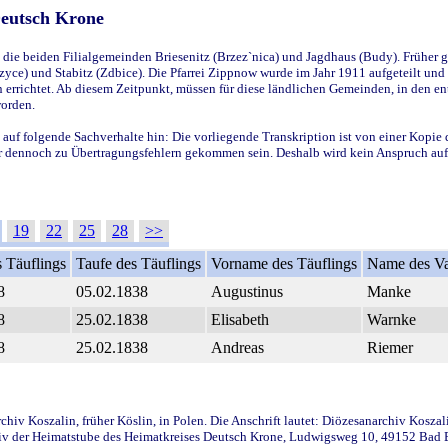
Deutsch Krone
ie beiden Filialgemeinden Briesenitz (Brzez`nica) und Jagdhaus (Budy). Früher g
yce) und Stabitz (Zdbice). Die Pfarrei Zippnow wurde im Jahr 1911 aufgeteilt und e
en errichtet. Ab diesem Zeitpunkt, müssen für diese ländlichen Gemeinden, in den
worden.
 auf folgende Sachverhalte hin: Die vorliegende Transkription ist von einer Kopie 
aber dennoch zu Übertragungsfehlern gekommen sein. Deshalb wird kein Anspruch auf 
19
22
25
28
>>
 Täuflings
Taufe des Täuflings
Vorname des Täuflings
Name des Va
8
05.02.1838
Augustinus
Manke
8
25.02.1838
Elisabeth
Warnke
8
25.02.1838
Andreas
Riemer
iv Koszalin, früher Köslin, in Polen. Die Anschrift lautet: Diözesanarchiv Koszal
v der Heimatstube des Heimatkreises Deutsch Krone, Ludwigsweg 10, 49152 Bad Ess