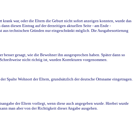
krank war, oder die Eltern die Geburt nicht sofort anzeigen konnten, wurde das
ann diesen Eintrag auf der derzeitigen aktuellen Seite - am Ende -
st aus technischen Gründen nur eingeschränkt möglich. Die Ausgabesortierung
r besser gesagt, wie die Bewohner ihn ausgesprochen haben. Später dann so
e Schreibweise nicht richtig ist, wurden Korrekturen vorgenommen.
r Spalte Wohnort der Eltern, grundsätzlich der deutsche Ortsname eingetragen.
rtsangabe der Eltern vorliegt, wenn diese auch angegeben wurde. Hierbei wurde
d kann man aber von der Richtigkeit dieser Angabe ausgehen.