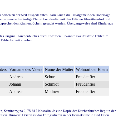
ehörten zu der weit ausgedehnten Pfarrei auch die Filialgemeinden Doderlage
ine neue selbständige Pfarrei Freudenfier mit den Filialen Klawittersdorf und
 entsprechenden Kirchenbüchern gesucht werden. Übergangsweise sind Kinder aus
des Original-Kirchenbuches erstellt worden. Erkannte zweifelsfreie Fehler im
Fehlerfreiheit erhoben.
ters
Vorname des Vaters
Name der Mutter
Wohnort der Eltern
Andreas
Schur
Freudenfier
Johann
Schmidt
Freudenfier
Andreas
Mudrow
Freudenfier
in, Seminarryjna 2, 75-817 Koszalin. Je eine Kopie des Kirchenbuches liegt in der
en. Hinweis: Derzeit ist das Fotografieren in der Heimatstube in Bad Essen