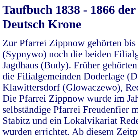
Taufbuch 1838 - 1866 der
Deutsch Krone
Zur Pfarrei Zippnow gehörten bi
(Sypnywo) noch die beiden Filial
Jagdhaus (Budy). Früher gehörten 
die Filialgemeinden Doderlage (D
Klawittersdorf (Glowaczewo), Red
Die Pfarrei Zippnow wurde im Jah
selbständige Pfarrei Freudenfier m
Stabitz und ein Lokalvikariat Red
wurden errichtet. Ab diesem Zeitp