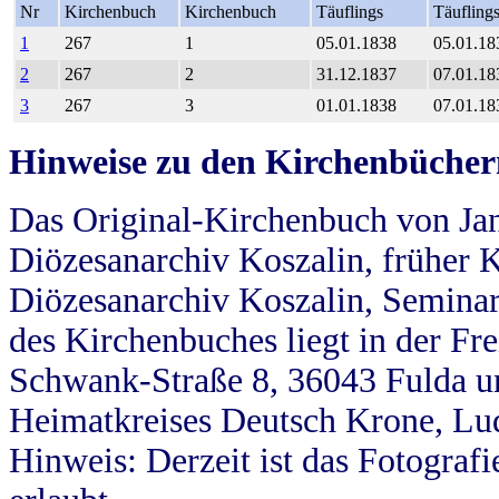
Nr
Kirchenbuch
Kirchenbuch
Täuflings
Täufling
1
267
1
05.01.1838
05.01.18
2
267
2
31.12.1837
07.01.18
3
267
3
01.01.1838
07.01.18
Hinweise zu den Kirchenbücher
Das Original-Kirchenbuch von Jan
Diözesanarchiv Koszalin, früher Kö
Diözesanarchiv Koszalin, Seminar
des Kirchenbuches liegt in der Fr
Schwank-Straße 8, 36043 Fulda u
Heimatkreises Deutsch Krone, Lu
Hinweis: Derzeit ist das Fotograf