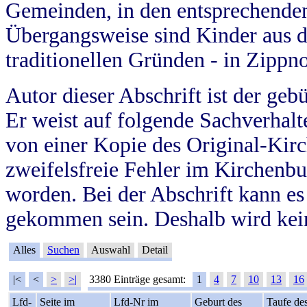
Gemeinden, in den entsprechende
Übergangsweise sind Kinder aus 
traditionellen Gründen - in Zippn
Autor dieser Abschrift ist der geb
Er weist auf folgende Sachverhalte
von einer Kopie des Original-Kirc
zweifelsfreie Fehler im Kirchenbuc
worden. Bei der Abschrift kann e
gekommen sein. Deshalb wird kein
Alles
Suchen
Auswahl
Detail
|<
<
>
>|
3380 Einträge gesamt:
1
4
7
10
13
16
Lfd-
Seite im
Lfd-Nr im
Geburt des
Taufe de