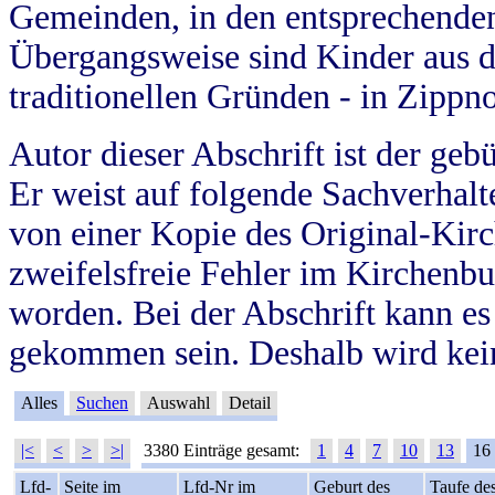
Gemeinden, in den entsprechende
Übergangsweise sind Kinder aus 
traditionellen Gründen - in Zippn
Autor dieser Abschrift ist der geb
Er weist auf folgende Sachverhalte
von einer Kopie des Original-Kirc
zweifelsfreie Fehler im Kirchenbuc
worden. Bei der Abschrift kann e
gekommen sein. Deshalb wird kein
Alles
Suchen
Auswahl
Detail
|<
<
>
>|
3380 Einträge gesamt:
1
4
7
10
13
16
Lfd-
Seite im
Lfd-Nr im
Geburt des
Taufe de