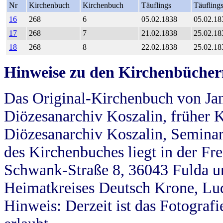
Nr
Kirchenbuch
Kirchenbuch
Täuflings
Täufling
16
268
6
05.02.1838
05.02.18
17
268
7
21.02.1838
25.02.18
18
268
8
22.02.1838
25.02.18
Hinweise zu den Kirchenbücher
Das Original-Kirchenbuch von Jan
Diözesanarchiv Koszalin, früher Kö
Diözesanarchiv Koszalin, Seminar
des Kirchenbuches liegt in der Fr
Schwank-Straße 8, 36043 Fulda u
Heimatkreises Deutsch Krone, Lu
Hinweis: Derzeit ist das Fotograf