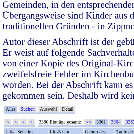
Gemeinden, in den entsprechende
Übergangsweise sind Kinder aus 
traditionellen Gründen - in Zippn
Autor dieser Abschrift ist der geb
Er weist auf folgende Sachverhalte
von einer Kopie des Original-Kirc
zweifelsfreie Fehler im Kirchenbuc
worden. Bei der Abschrift kann e
gekommen sein. Deshalb wird kein
Alles
Suchen
Auswahl
Detail
|<
<
>
>|
3380 Einträge gesamt:
<<
3361
3364
336
Lfd-
Seite im
Lfd-Nr im
Geburt des
Taufe de