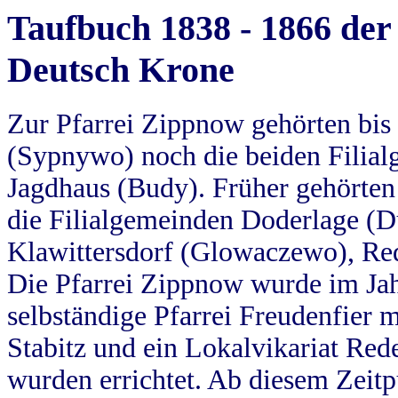
Taufbuch 1838 - 1866 der
Deutsch Krone
Zur Pfarrei Zippnow gehörten bi
(Sypnywo) noch die beiden Filial
Jagdhaus (Budy). Früher gehörten 
die Filialgemeinden Doderlage (D
Klawittersdorf (Glowaczewo), Red
Die Pfarrei Zippnow wurde im Jah
selbständige Pfarrei Freudenfier m
Stabitz und ein Lokalvikariat Red
wurden errichtet. Ab diesem Zeitp