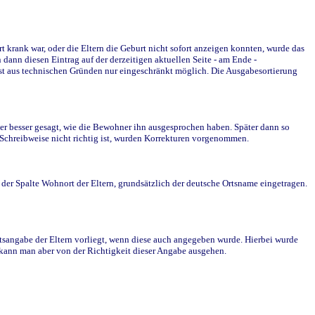
krank war, oder die Eltern die Geburt nicht sofort anzeigen konnten, wurde das
ann diesen Eintrag auf der derzeitigen aktuellen Seite - am Ende -
st aus technischen Gründen nur eingeschränkt möglich. Die Ausgabesortierung
r besser gesagt, wie die Bewohner ihn ausgesprochen haben. Später dann so
e Schreibweise nicht richtig ist, wurden Korrekturen vorgenommen.
r Spalte Wohnort der Eltern, grundsätzlich der deutsche Ortsname eingetragen.
rtsangabe der Eltern vorliegt, wenn diese auch angegeben wurde. Hierbei wurde
d kann man aber von der Richtigkeit dieser Angabe ausgehen.