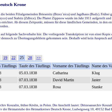
Deutsch Krone
ie beiden Filialgemeinden Briesenitz (Brzez`nica) und Jagdhaus (Budy). Früher g
yce) und Stabitz (Zdbice). Die Pfarrei Zippnow wurde im Jahr 1911 aufgeteilt und e
en errichtet. Ab diesem Zeitpunkt, müssen für diese ländlichen Gemeinden, in den
worden.
 auf folgende Sachverhalte hin: Die vorliegende Transkription ist von einer Kopie 
aber dennoch zu Übertragungsfehlern gekommen sein. Deshalb wird kein Anspruch auf 
19
22
25
28
>>
 Täuflings
Taufe des Täuflings
Vorname des Täuflings
Name des Va
8
05.03.1838
Catharina
Klug
8
07.03.1838
David Martin
Jaster
8
07.03.1838
Rosa
Stanke
iv Koszalin, früher Köslin, in Polen. Die Anschrift lautet: Diözesanarchiv Koszal
v der Heimatstube des Heimatkreises Deutsch Krone, Ludwigsweg 10, 49152 Bad Ess