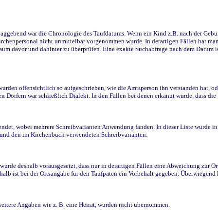
ggebend war die Chronologie des Taufdatums. Wenn ein Kind z.B. nach der Geburt 
rchenpersonal nicht unmittelbar vorgenommen wurde. In derartigen Fällen hat man d
raum davor und dahinter zu überprüfen. Eine exakte Suchabfrage nach dem Datum i
den offensichtlich so aufgeschrieben, wie die Amtsperson ihn verstanden hat, ode
n Dörfern war schließlich Dialekt. In den Fällen bei denen erkannt wurde, dass di
t, wobei mehrere Schreibvarianten Anwendung fanden. In dieser Liste wurde in de
n und den im Kirchenbuch verwendeten Schreibvarianten.
wurde deshalb vorausgesetzt, dass nur in derartigen Fällen eine Abweichung zur O
eshalb ist bei der Ortsangabe für den Taufpaten ein Vorbehalt gegeben. Überwiegen
weitere Angaben wie z. B. eine Heirat, wurden nicht übernommen.