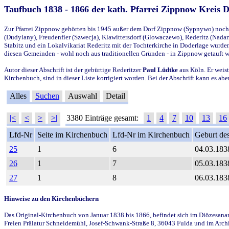
Taufbuch 1838 - 1866 der kath. Pfarrei Zippnow Kreis 
Zur Pfarrei Zippnow gehörten bis 1945 außer dem Dorf Zippnow (Sypnywo) noch d
(Dudylany), Freudenfier (Szwecja), Klawittersdorf (Glowaczewo), Rederitz (Nadarz
Stabitz und ein Lokalvikariat Rederitz mit der Tochterkirche in Doderlage wurd
diesen Gemeinden - wohl noch aus traditionellen Gründen - in Zippnow getauft 
Autor dieser Abschrift ist der gebürtige Rederitzer
Paul Lüdtke
aus Köln. Er weist
Kirchenbuch, sind in dieser Liste korrigiert worden. Bei der Abschrift kann es 
Alles
Suchen
Auswahl
Detail
|<
<
>
>|
3380 Einträge gesamt:
1
4
7
10
13
16
Lfd-Nr
Seite im Kirchenbuch
Lfd-Nr im Kirchenbuch
Geburt des
25
1
6
04.03.183
26
1
7
05.03.183
27
1
8
06.03.183
Hinweise zu den Kirchenbüchern
Das Original-Kirchenbuch von Januar 1838 bis 1866, befindet sich im Diözesanarch
Freien Prälatur Schneidemühl, Josef-Schwank-Straße 8, 36043 Fulda und im Archi