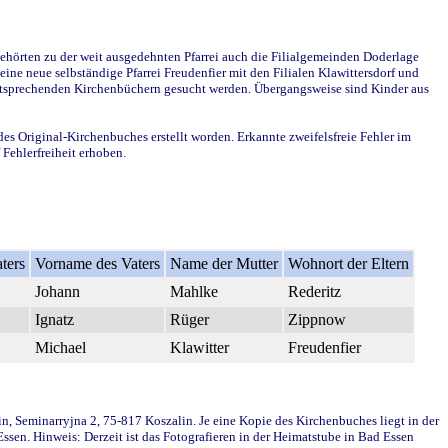
ehörten zu der weit ausgedehnten Pfarrei auch die Filialgemeinden Doderlage
ine neue selbständige Pfarrei Freudenfier mit den Filialen Klawittersdorf und
 entsprechenden Kirchenbüchern gesucht werden. Übergangsweise sind Kinder aus
des Original-Kirchenbuches erstellt worden. Erkannte zweifelsfreie Fehler im
Fehlerfreiheit erhoben.
ters
Vorname des Vaters
Name der Mutter
Wohnort der Eltern
Johann
Mahlke
Rederitz
Ignatz
Rüger
Zippnow
Michael
Klawitter
Freudenfier
in, Seminarryjna 2, 75-817 Koszalin. Je eine Kopie des Kirchenbuches liegt in der
en. Hinweis: Derzeit ist das Fotografieren in der Heimatstube in Bad Essen