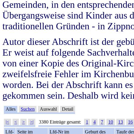
Gemeinden, in den entsprechende
Übergangsweise sind Kinder aus 
traditionellen Gründen - in Zippn
Autor dieser Abschrift ist der geb
Er weist auf folgende Sachverhalte
von einer Kopie des Original-Kirc
zweifelsfreie Fehler im Kirchenbuc
worden. Bei der Abschrift kann e
gekommen sein. Deshalb wird kein
Alles
Suchen
Auswahl
Detail
|<
<
>
>|
3380 Einträge gesamt:
1
4
7
10
13
16
Lfd-
Seite im
Lfd-Nr im
Geburt des
Taufe de