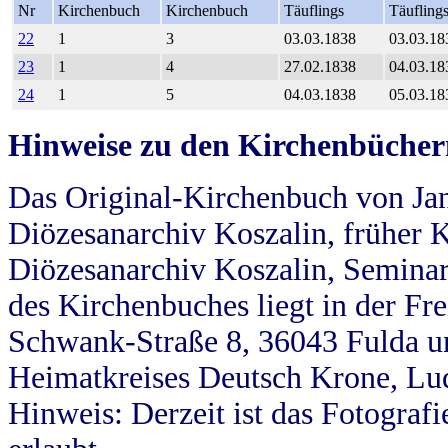
Nr
Kirchenbuch
Kirchenbuch
Täuflings
Täufling
22
1
3
03.03.1838
03.03.18
23
1
4
27.02.1838
04.03.18
24
1
5
04.03.1838
05.03.18
Hinweise zu den Kirchenbücher
Das Original-Kirchenbuch von Jan
Diözesanarchiv Koszalin, früher Kö
Diözesanarchiv Koszalin, Seminar
des Kirchenbuches liegt in der Fr
Schwank-Straße 8, 36043 Fulda u
Heimatkreises Deutsch Krone, Lu
Hinweis: Derzeit ist das Fotograf