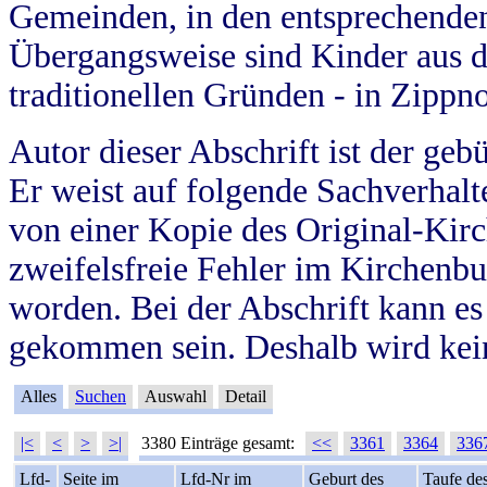
Gemeinden, in den entsprechende
Übergangsweise sind Kinder aus 
traditionellen Gründen - in Zippn
Autor dieser Abschrift ist der geb
Er weist auf folgende Sachverhalte
von einer Kopie des Original-Kirc
zweifelsfreie Fehler im Kirchenbuc
worden. Bei der Abschrift kann e
gekommen sein. Deshalb wird kein
Alles
Suchen
Auswahl
Detail
|<
<
>
>|
3380 Einträge gesamt:
<<
3361
3364
336
Lfd-
Seite im
Lfd-Nr im
Geburt des
Taufe de