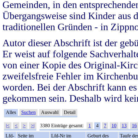
Gemeinden, in den entsprechende
Übergangsweise sind Kinder aus 
traditionellen Gründen - in Zippn
Autor dieser Abschrift ist der geb
Er weist auf folgende Sachverhalte
von einer Kopie des Original-Kirc
zweifelsfreie Fehler im Kirchenbuc
worden. Bei der Abschrift kann e
gekommen sein. Deshalb wird kein
Alles
Suchen
Auswahl
Detail
|<
<
>
>|
3380 Einträge gesamt:
1
4
7
10
13
16
Lfd-
Seite im
Lfd-Nr im
Geburt des
Taufe de