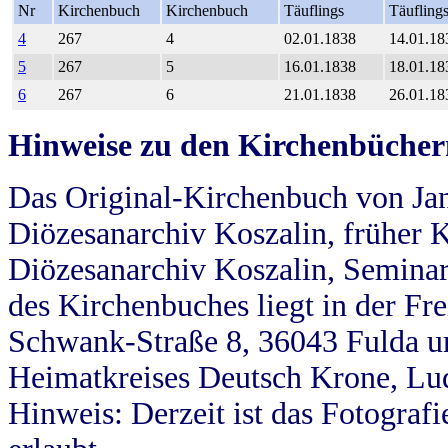
Nr
Kirchenbuch
Kirchenbuch
Täuflings
Täufling
4
267
4
02.01.1838
14.01.18
5
267
5
16.01.1838
18.01.18
6
267
6
21.01.1838
26.01.18
Hinweise zu den Kirchenbücher
Das Original-Kirchenbuch von Jan
Diözesanarchiv Koszalin, früher Kö
Diözesanarchiv Koszalin, Seminar
des Kirchenbuches liegt in der Fr
Schwank-Straße 8, 36043 Fulda u
Heimatkreises Deutsch Krone, Lu
Hinweis: Derzeit ist das Fotograf