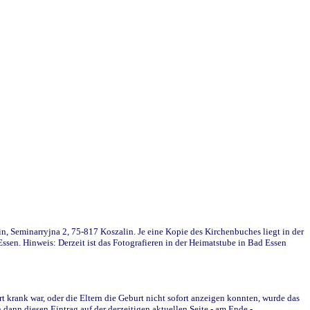
in, Seminarryjna 2, 75-817 Koszalin. Je eine Kopie des Kirchenbuches liegt in der
en. Hinweis: Derzeit ist das Fotografieren in der Heimatstube in Bad Essen
krank war, oder die Eltern die Geburt nicht sofort anzeigen konnten, wurde das
ann diesen Eintrag auf der derzeitigen aktuellen Seite - am Ende -