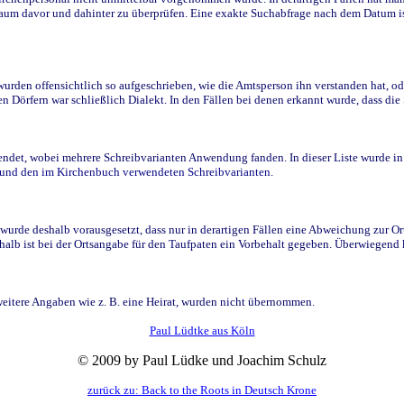
raum davor und dahinter zu überprüfen. Eine exakte Suchabfrage nach dem Datum i
den offensichtlich so aufgeschrieben, wie die Amtsperson ihn verstanden hat, ode
n Dörfern war schließlich Dialekt. In den Fällen bei denen erkannt wurde, dass di
t, wobei mehrere Schreibvarianten Anwendung fanden. In dieser Liste wurde in de
n und den im Kirchenbuch verwendeten Schreibvarianten.
wurde deshalb vorausgesetzt, dass nur in derartigen Fällen eine Abweichung zur O
eshalb ist bei der Ortsangabe für den Taufpaten ein Vorbehalt gegeben. Überwiegen
weitere Angaben wie z. B. eine Heirat, wurden nicht übernommen.
Paul Lüdtke aus Köln
© 2009 by Paul Lüdke und Joachim Schulz
zurück zu: Back to the Roots in Deutsch Krone