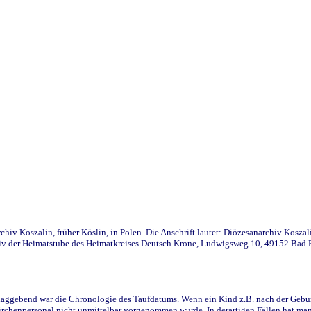
iv Koszalin, früher Köslin, in Polen. Die Anschrift lautet: Diözesanarchiv Koszal
v der Heimatstube des Heimatkreises Deutsch Krone, Ludwigsweg 10, 49152 Bad Ess
ggebend war die Chronologie des Taufdatums. Wenn ein Kind z.B. nach der Geburt 
rchenpersonal nicht unmittelbar vorgenommen wurde. In derartigen Fällen hat man d