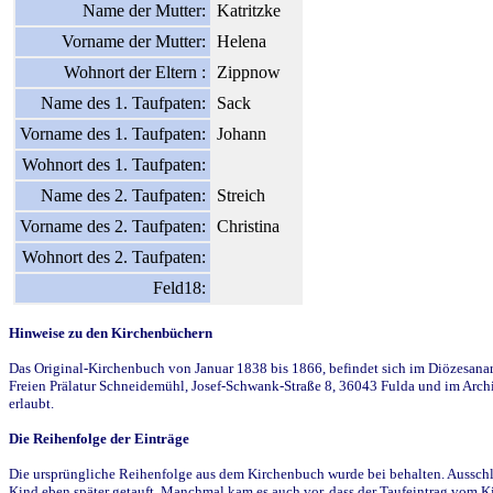
Name der Mutter:
Katritzke
Vorname der Mutter:
Helena
Wohnort der Eltern :
Zippnow
Name des 1. Taufpaten:
Sack
Vorname des 1. Taufpaten:
Johann
Wohnort des 1. Taufpaten:
Name des 2. Taufpaten:
Streich
Vorname des 2. Taufpaten:
Christina
Wohnort des 2. Taufpaten:
Feld18:
Hinweise zu den Kirchenbüchern
Das Original-Kirchenbuch von Januar 1838 bis 1866, befindet sich im Diözesanarch
Freien Prälatur Schneidemühl, Josef-Schwank-Straße 8, 36043 Fulda und im Archi
erlaubt.
Die Reihenfolge der Einträge
Die ursprüngliche Reihenfolge aus dem Kirchenbuch wurde bei behalten. Ausschla
Kind eben später getauft. Manchmal kam es auch vor, dass der Taufeintrag vom Ki