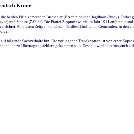
Deutsch Krone
ie beiden Filialgemeinden Briesenitz (Brzez`nica) und Jagdhaus (Budy). Früher g
yce) und Stabitz (Zdbice). Die Pfarrei Zippnow wurde im Jahr 1911 aufgeteilt und e
en errichtet. Ab diesem Zeitpunkt, müssen für diese ländlichen Gemeinden, in den
worden.
 auf folgende Sachverhalte hin: Die vorliegende Transkription ist von einer Kopie 
aber dennoch zu Übertragungsfehlern gekommen sein. Deshalb wird kein Anspruch auf 