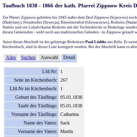
Taufbuch 1838 - 1866 der kath. Pfarrei Zippnow Kreis 
Zur Pfarrei Zippnow gehörten bis 1945 außer dem Dorf Zippnow (Sypnywo) noch d
(Dudylany), Freudenfier (Szwecja), Klawittersdorf (Glowaczewo), Rederitz (Nadarz
Stabitz und ein Lokalvikariat Rederitz mit der Tochterkirche in Doderlage wurd
diesen Gemeinden - wohl noch aus traditionellen Gründen - in Zippnow getauft 
Autor dieser Abschrift ist der gebürtige Rederitzer
Paul Lüdtke
aus Köln. Er weist
Kirchenbuch, sind in dieser Liste korrigiert worden. Bei der Abschrift kann es 
Alles
Suchen
Auswahl
Detail
Lfd-Nr:
1
Seite im Kirchenbuch:
267
Lfd-Nr im Kirchenbuch:
1
Geburt des Täuflings:
05.01.1838
Taufe des Täuflings:
05.01.1838
Vorname des Täuflings:
Catharina
Name des Vaters:
Sack
Vorname des Vaters:
Martin