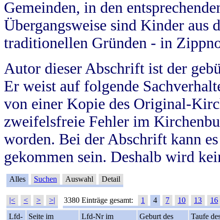
Gemeinden, in den entsprechende
Übergangsweise sind Kinder aus 
traditionellen Gründen - in Zippn
Autor dieser Abschrift ist der geb
Er weist auf folgende Sachverhalte
von einer Kopie des Original-Kirc
zweifelsfreie Fehler im Kirchenbuc
worden. Bei der Abschrift kann e
gekommen sein. Deshalb wird kein
Alles
Suchen
Auswahl
Detail
|<
<
>
>|
3380 Einträge gesamt:
1
4
7
10
13
16
Lfd-
Seite im
Lfd-Nr im
Geburt des
Taufe de