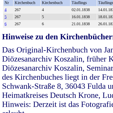
Nr
Kirchenbuch
Kirchenbuch
Täuflings
Täufling
4
267
4
02.01.1838
14.01.18
5
267
5
16.01.1838
18.01.18
6
267
6
21.01.1838
26.01.18
Hinweise zu den Kirchenbücher
Das Original-Kirchenbuch von Jan
Diözesanarchiv Koszalin, früher Kö
Diözesanarchiv Koszalin, Seminar
des Kirchenbuches liegt in der Fr
Schwank-Straße 8, 36043 Fulda u
Heimatkreises Deutsch Krone, Lu
Hinweis: Derzeit ist das Fotograf