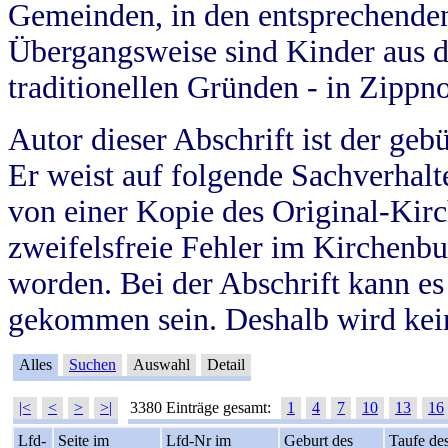
Gemeinden, in den entsprechende
Übergangsweise sind Kinder aus 
traditionellen Gründen - in Zippn
Autor dieser Abschrift ist der geb
Er weist auf folgende Sachverhalte
von einer Kopie des Original-Kirc
zweifelsfreie Fehler im Kirchenbuc
worden. Bei der Abschrift kann e
gekommen sein. Deshalb wird kein
Alles
Suchen
Auswahl
Detail
|<
<
>
>|
3380 Einträge gesamt:
1
4
7
10
13
16
Lfd-
Seite im
Lfd-Nr im
Geburt des
Taufe de