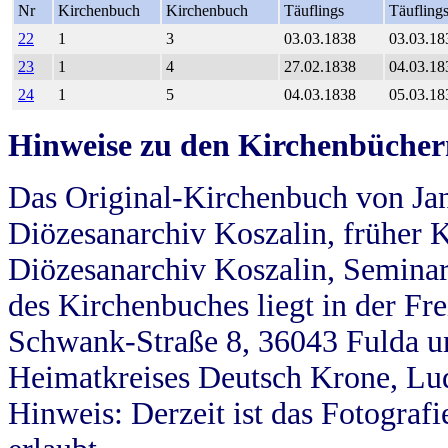
Nr
Kirchenbuch
Kirchenbuch
Täuflings
Täufling
22
1
3
03.03.1838
03.03.18
23
1
4
27.02.1838
04.03.18
24
1
5
04.03.1838
05.03.18
Hinweise zu den Kirchenbücher
Das Original-Kirchenbuch von Jan
Diözesanarchiv Koszalin, früher Kö
Diözesanarchiv Koszalin, Seminar
des Kirchenbuches liegt in der Fr
Schwank-Straße 8, 36043 Fulda u
Heimatkreises Deutsch Krone, Lu
Hinweis: Derzeit ist das Fotograf