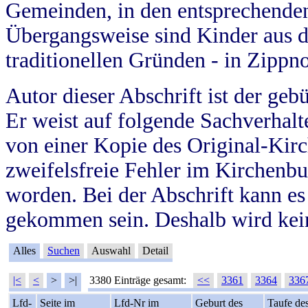
Gemeinden, in den entsprechende
Übergangsweise sind Kinder aus 
traditionellen Gründen - in Zippn
Autor dieser Abschrift ist der geb
Er weist auf folgende Sachverhalte
von einer Kopie des Original-Kirc
zweifelsfreie Fehler im Kirchenbuc
worden. Bei der Abschrift kann e
gekommen sein. Deshalb wird kein
Alles
Suchen
Auswahl
Detail
|<
<
>
>|
3380 Einträge gesamt:
<<
3361
3364
336
Lfd-
Seite im
Lfd-Nr im
Geburt des
Taufe de