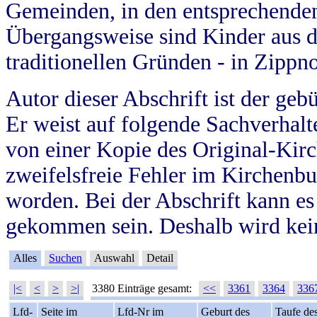
Gemeinden, in den entsprechende
Übergangsweise sind Kinder aus 
traditionellen Gründen - in Zippn
Autor dieser Abschrift ist der geb
Er weist auf folgende Sachverhalte
von einer Kopie des Original-Kirc
zweifelsfreie Fehler im Kirchenbuc
worden. Bei der Abschrift kann e
gekommen sein. Deshalb wird kein
Alles
Suchen
Auswahl
Detail
|<
<
>
>|
3380 Einträge gesamt:
<<
3361
3364
336
Lfd-
Seite im
Lfd-Nr im
Geburt des
Taufe de