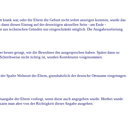
krank war, oder die Eltern die Geburt nicht sofort anzeigen konnten, wurde das
ann diesen Eintrag auf der derzeitigen aktuellen Seite - am Ende -
st aus technischen Gründen nur eingeschränkt möglich. Die Ausgabesortierung
r besser gesagt, wie die Bewohner ihn ausgesprochen haben. Später dann so
e Schreibweise nicht richtig ist, wurden Korrekturen vorgenommen.
r Spalte Wohnort der Eltern, grundsätzlich der deutsche Ortsname eingetragen.
rtsangabe der Eltern vorliegt, wenn diese auch angegeben wurde. Hierbei wurde
d kann man aber von der Richtigkeit dieser Angabe ausgehen.