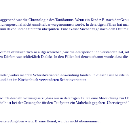
ggebend war die Chronologie des Taufdatums. Wenn ein Kind z.B. nach der Geburt 
rchenpersonal nicht unmittelbar vorgenommen wurde. In derartigen Fällen hat man d
raum davor und dahinter zu überprüfen. Eine exakte Suchabfrage nach dem Datum i
den offensichtlich so aufgeschrieben, wie die Amtsperson ihn verstanden hat, ode
n Dörfern war schließlich Dialekt. In den Fällen bei denen erkannt wurde, dass di
t, wobei mehrere Schreibvarianten Anwendung fanden. In dieser Liste wurde in de
n und den im Kirchenbuch verwendeten Schreibvarianten.
wurde deshalb vorausgesetzt, dass nur in derartigen Fällen eine Abweichung zur O
eshalb ist bei der Ortsangabe für den Taufpaten ein Vorbehalt gegeben. Überwiegen
weitere Angaben wie z. B. eine Heirat, wurden nicht übernommen.