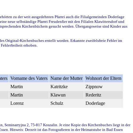
ehörten zu der weit ausgedehnten Pfarrei auch die Filialgemeinden Doderlage
ine neue selbständige Pfarrei Freudenfier mit den Filialen Klawittersdorf und
 entsprechenden Kirchenbüchern gesucht werden. Übergangsweise sind Kinder aus
des Original-Kirchenbuches erstellt worden. Erkannte zweifelsfreie Fehler im
Fehlerfreiheit erhoben.
ters
Vorname des Vaters
Name der Mutter
Wohnort der Eltern
Martin
Katritzke
Zippnow
Martin
Klawun
Rederitz
Lorenz
Schulz
Doderlage
in, Seminarryjna 2, 75-817 Koszalin. Je eine Kopie des Kirchenbuches liegt in der
en. Hinweis: Derzeit ist das Fotografieren in der Heimatstube in Bad Essen