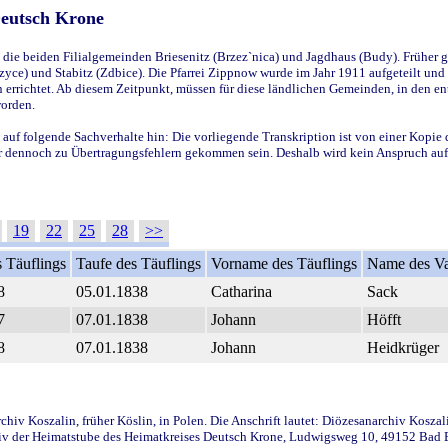
Deutsch Krone
ie beiden Filialgemeinden Briesenitz (Brzez`nica) und Jagdhaus (Budy). Früher g
yce) und Stabitz (Zdbice). Die Pfarrei Zippnow wurde im Jahr 1911 aufgeteilt und e
en errichtet. Ab diesem Zeitpunkt, müssen für diese ländlichen Gemeinden, in den
worden.
 auf folgende Sachverhalte hin: Die vorliegende Transkription ist von einer Kopie 
aber dennoch zu Übertragungsfehlern gekommen sein. Deshalb wird kein Anspruch auf 
19
22
25
28
>>
 Täuflings
Taufe des Täuflings
Vorname des Täuflings
Name des Va
8
05.01.1838
Catharina
Sack
7
07.01.1838
Johann
Höfft
8
07.01.1838
Johann
Heidkrüger
iv Koszalin, früher Köslin, in Polen. Die Anschrift lautet: Diözesanarchiv Koszal
v der Heimatstube des Heimatkreises Deutsch Krone, Ludwigsweg 10, 49152 Bad Ess