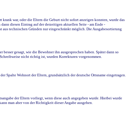
krank war, oder die Eltern die Geburt nicht sofort anzeigen konnten, wurde das
ann diesen Eintrag auf der derzeitigen aktuellen Seite - am Ende -
st aus technischen Gründen nur eingeschränkt möglich. Die Ausgabesortierung
r besser gesagt, wie die Bewohner ihn ausgesprochen haben. Später dann so
e Schreibweise nicht richtig ist, wurden Korrekturen vorgenommen.
r Spalte Wohnort der Eltern, grundsätzlich der deutsche Ortsname eingetragen.
rtsangabe der Eltern vorliegt, wenn diese auch angegeben wurde. Hierbei wurde
d kann man aber von der Richtigkeit dieser Angabe ausgehen.