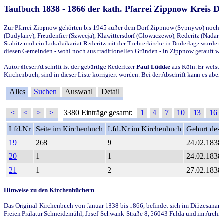
Taufbuch 1838 - 1866 der kath. Pfarrei Zippnow Kreis 
Zur Pfarrei Zippnow gehörten bis 1945 außer dem Dorf Zippnow (Sypnywo) noch d
(Dudylany), Freudenfier (Szwecja), Klawittersdorf (Glowaczewo), Rederitz (Nadarz
Stabitz und ein Lokalvikariat Rederitz mit der Tochterkirche in Doderlage wurd
diesen Gemeinden - wohl noch aus traditionellen Gründen - in Zippnow getauft 
Autor dieser Abschrift ist der gebürtige Rederitzer
Paul Lüdtke
aus Köln. Er weist
Kirchenbuch, sind in dieser Liste korrigiert worden. Bei der Abschrift kann es 
Alles
Suchen
Auswahl
Detail
|<
<
>
>|
3380 Einträge gesamt:
1
4
7
10
13
16
Lfd-Nr
Seite im Kirchenbuch
Lfd-Nr im Kirchenbuch
Geburt des
19
268
9
24.02.183
20
1
1
24.02.183
21
1
2
27.02.183
Hinweise zu den Kirchenbüchern
Das Original-Kirchenbuch von Januar 1838 bis 1866, befindet sich im Diözesanarch
Freien Prälatur Schneidemühl, Josef-Schwank-Straße 8, 36043 Fulda und im Archi