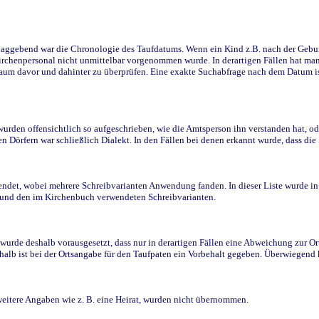
ggebend war die Chronologie des Taufdatums. Wenn ein Kind z.B. nach der Geburt 
rchenpersonal nicht unmittelbar vorgenommen wurde. In derartigen Fällen hat man d
raum davor und dahinter zu überprüfen. Eine exakte Suchabfrage nach dem Datum i
den offensichtlich so aufgeschrieben, wie die Amtsperson ihn verstanden hat, ode
n Dörfern war schließlich Dialekt. In den Fällen bei denen erkannt wurde, dass di
t, wobei mehrere Schreibvarianten Anwendung fanden. In dieser Liste wurde in de
n und den im Kirchenbuch verwendeten Schreibvarianten.
wurde deshalb vorausgesetzt, dass nur in derartigen Fällen eine Abweichung zur O
eshalb ist bei der Ortsangabe für den Taufpaten ein Vorbehalt gegeben. Überwiegen
weitere Angaben wie z. B. eine Heirat, wurden nicht übernommen.