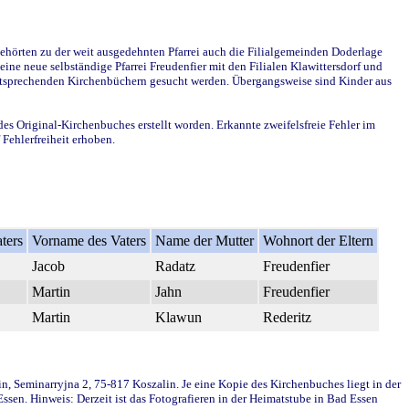
ehörten zu der weit ausgedehnten Pfarrei auch die Filialgemeinden Doderlage
ine neue selbständige Pfarrei Freudenfier mit den Filialen Klawittersdorf und
 entsprechenden Kirchenbüchern gesucht werden. Übergangsweise sind Kinder aus
des Original-Kirchenbuches erstellt worden. Erkannte zweifelsfreie Fehler im
Fehlerfreiheit erhoben.
ters
Vorname des Vaters
Name der Mutter
Wohnort der Eltern
Jacob
Radatz
Freudenfier
Martin
Jahn
Freudenfier
Martin
Klawun
Rederitz
in, Seminarryjna 2, 75-817 Koszalin. Je eine Kopie des Kirchenbuches liegt in der
en. Hinweis: Derzeit ist das Fotografieren in der Heimatstube in Bad Essen