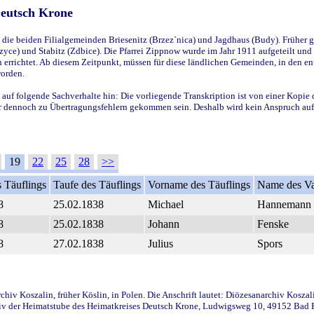
Deutsch Krone
ie beiden Filialgemeinden Briesenitz (Brzez`nica) und Jagdhaus (Budy). Früher g
yce) und Stabitz (Zdbice). Die Pfarrei Zippnow wurde im Jahr 1911 aufgeteilt und e
en errichtet. Ab diesem Zeitpunkt, müssen für diese ländlichen Gemeinden, in den
worden.
 auf folgende Sachverhalte hin: Die vorliegende Transkription ist von einer Kopie 
aber dennoch zu Übertragungsfehlern gekommen sein. Deshalb wird kein Anspruch auf 
19
22
25
28
>>
 Täuflings
Taufe des Täuflings
Vorname des Täuflings
Name des Va
8
25.02.1838
Michael
Hannemann
8
25.02.1838
Johann
Fenske
8
27.02.1838
Julius
Spors
iv Koszalin, früher Köslin, in Polen. Die Anschrift lautet: Diözesanarchiv Koszal
v der Heimatstube des Heimatkreises Deutsch Krone, Ludwigsweg 10, 49152 Bad Ess