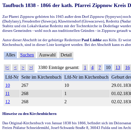
Taufbuch 1838 - 1866 der kath. Pfarrei Zippnow Kreis 
Zur Pfarrei Zippnow gehörten bis 1945 außer dem Dorf Zippnow (Sypnywo) noch d
(Dudylany), Freudenfier (Szwecja), Klawittersdorf (Glowaczewo), Rederitz (Nadarz
Stabitz und ein Lokalvikariat Rederitz mit der Tochterkirche in Doderlage wurd
diesen Gemeinden - wohl noch aus traditionellen Gründen - in Zippnow getauft 
Autor dieser Abschrift ist der gebürtige Rederitzer
Paul Lüdtke
aus Köln. Er weist
Kirchenbuch, sind in dieser Liste korrigiert worden. Bei der Abschrift kann es 
Alles
Suchen
Auswahl
Detail
|<
<
>
>|
3380 Einträge gesamt:
1
4
7
10
13
16
Lfd-Nr
Seite im Kirchenbuch
Lfd-Nr im Kirchenbuch
Geburt des
10
267
10
29.01.183
11
268
1
01.02.183
12
268
2
02.02.183
Hinweise zu den Kirchenbüchern
Das Original-Kirchenbuch von Januar 1838 bis 1866, befindet sich im Diözesanarch
Freien Prälatur Schneidemühl, Josef-Schwank-Straße 8, 36043 Fulda und im Archi