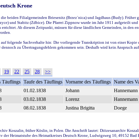
Deutsch Krone
ie beiden Filialgemeinden Briesenitz (Brzez`nica) und Jagdhaus (Budy). Früher g
yce) und Stabitz (Zdbice). Die Pfarrei Zippnow wurde im Jahr 1911 aufgeteilt und e
en errichtet. Ab diesem Zeitpunkt, müssen für diese ländlichen Gemeinden, in den
worden.
 auf folgende Sachverhalte hin: Die vorliegende Transkription ist von einer Kopie 
aber dennoch zu Übertragungsfehlern gekommen sein. Deshalb wird kein Anspruch auf 
19
22
25
28
>>
 Täuflings
Taufe des Täuflings
Vorname des Täuflings
Name des Va
8
01.02.1838
Johann
Hannemann
8
03.02.1838
Lorenz
Hannemann
8
08.02.1838
Justina Brigitta
Doege
iv Koszalin, früher Köslin, in Polen. Die Anschrift lautet: Diözesanarchiv Koszal
v der Heimatstube des Heimatkreises Deutsch Krone, Ludwigsweg 10, 49152 Bad Ess