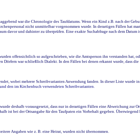
ggebend war die Chronologie des Taufdatums. Wenn ein Kind z.B. nach der Geburt 
rchenpersonal nicht unmittelbar vorgenommen wurde. In derartigen Fällen hat man d
raum davor und dahinter zu überprüfen. Eine exakte Suchabfrage nach dem Datum i
den offensichtlich so aufgeschrieben, wie die Amtsperson ihn verstanden hat, ode
n Dörfern war schließlich Dialekt. In den Fällen bei denen erkannt wurde, dass di
t, wobei mehrere Schreibvarianten Anwendung fanden. In dieser Liste wurde in de
n und den im Kirchenbuch verwendeten Schreibvarianten.
wurde deshalb vorausgesetzt, dass nur in derartigen Fällen eine Abweichung zur O
eshalb ist bei der Ortsangabe für den Taufpaten ein Vorbehalt gegeben. Überwiegen
weitere Angaben wie z. B. eine Heirat, wurden nicht übernommen.