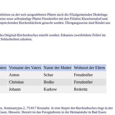
ehörten zu der weit ausgedehnten Pfarrei auch die Filialgemeinden Doderlage
ine neue selbständige Pfarrei Freudenfier mit den Filialen Klawittersdorf und
 entsprechenden Kirchenbüchern gesucht werden. Übergangsweise sind Kinder aus
des Original-Kirchenbuches erstellt worden. Erkannte zweifelsfreie Fehler im
Fehlerfreiheit erhoben.
ters
Vorname des Vaters
Name der Mutter
Wohnort der Eltern
Anton
Schur
Freudenfier
Christian
Bedke
Freudenfier
Johann
Karkow
Rederitz
in, Seminarryjna 2, 75-817 Koszalin. Je eine Kopie des Kirchenbuches liegt in der
en. Hinweis: Derzeit ist das Fotografieren in der Heimatstube in Bad Essen