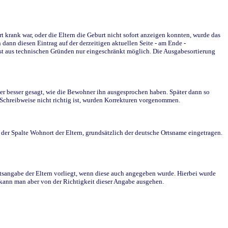
krank war, oder die Eltern die Geburt nicht sofort anzeigen konnten, wurde das
ann diesen Eintrag auf der derzeitigen aktuellen Seite - am Ende -
st aus technischen Gründen nur eingeschränkt möglich. Die Ausgabesortierung
r besser gesagt, wie die Bewohner ihn ausgesprochen haben. Später dann so
e Schreibweise nicht richtig ist, wurden Korrekturen vorgenommen.
r Spalte Wohnort der Eltern, grundsätzlich der deutsche Ortsname eingetragen.
rtsangabe der Eltern vorliegt, wenn diese auch angegeben wurde. Hierbei wurde
d kann man aber von der Richtigkeit dieser Angabe ausgehen.