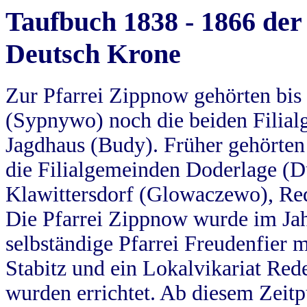
Taufbuch 1838 - 1866 der
Deutsch Krone
Zur Pfarrei Zippnow gehörten bi
(Sypnywo) noch die beiden Filial
Jagdhaus (Budy). Früher gehörten 
die Filialgemeinden Doderlage (D
Klawittersdorf (Glowaczewo), Red
Die Pfarrei Zippnow wurde im Jah
selbständige Pfarrei Freudenfier m
Stabitz und ein Lokalvikariat Red
wurden errichtet. Ab diesem Zeitp