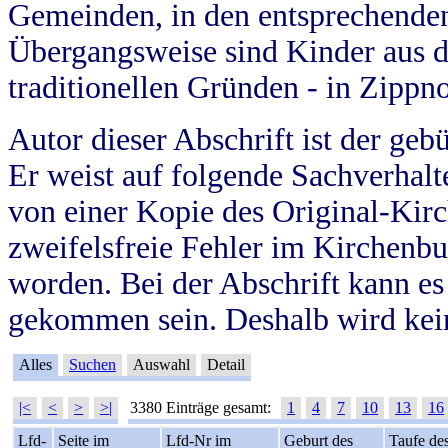
Gemeinden, in den entsprechende
Übergangsweise sind Kinder aus 
traditionellen Gründen - in Zippn
Autor dieser Abschrift ist der geb
Er weist auf folgende Sachverhalte
von einer Kopie des Original-Kirc
zweifelsfreie Fehler im Kirchenbuc
worden. Bei der Abschrift kann e
gekommen sein. Deshalb wird kein
Alles
Suchen
Auswahl
Detail
|<
<
>
>|
3380 Einträge gesamt:
1
4
7
10
13
16
Lfd-
Seite im
Lfd-Nr im
Geburt des
Taufe de