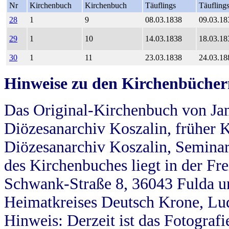
Nr
Kirchenbuch
Kirchenbuch
Täuflings
Täufling
28
1
9
08.03.1838
09.03.18
29
1
10
14.03.1838
18.03.18
30
1
11
23.03.1838
24.03.18
Hinweise zu den Kirchenbücher
Das Original-Kirchenbuch von Jan
Diözesanarchiv Koszalin, früher Kö
Diözesanarchiv Koszalin, Seminar
des Kirchenbuches liegt in der Fr
Schwank-Straße 8, 36043 Fulda u
Heimatkreises Deutsch Krone, Lu
Hinweis: Derzeit ist das Fotograf