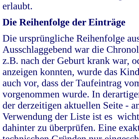
erlaubt.
Die Reihenfolge der Einträge
Die ursprüngliche Reihenfolge au
Ausschlaggebend war die Chronol
z.B. nach der Geburt krank war, od
anzeigen konnten, wurde das Kind
auch vor, dass der Taufeintrag vo
vorgenommen wurde. In derartigen
der derzeitigen aktuellen Seite -
Verwendung der Liste ist es wich
dahinter zu überprüfen. Eine exa
technischen Gründen nur eingesch