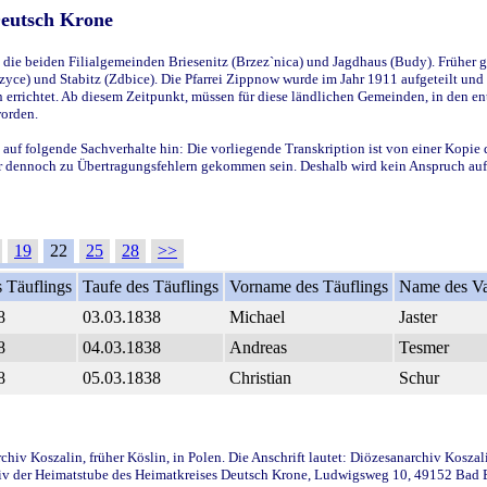
Deutsch Krone
ie beiden Filialgemeinden Briesenitz (Brzez`nica) und Jagdhaus (Budy). Früher g
yce) und Stabitz (Zdbice). Die Pfarrei Zippnow wurde im Jahr 1911 aufgeteilt und e
en errichtet. Ab diesem Zeitpunkt, müssen für diese ländlichen Gemeinden, in den
worden.
 auf folgende Sachverhalte hin: Die vorliegende Transkription ist von einer Kopie 
aber dennoch zu Übertragungsfehlern gekommen sein. Deshalb wird kein Anspruch auf 
19
22
25
28
>>
 Täuflings
Taufe des Täuflings
Vorname des Täuflings
Name des Va
8
03.03.1838
Michael
Jaster
8
04.03.1838
Andreas
Tesmer
8
05.03.1838
Christian
Schur
iv Koszalin, früher Köslin, in Polen. Die Anschrift lautet: Diözesanarchiv Koszal
v der Heimatstube des Heimatkreises Deutsch Krone, Ludwigsweg 10, 49152 Bad Ess