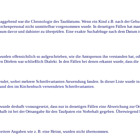
ggebend war die Chronologie des Taufdatums. Wenn ein Kind z.B. nach der Geburt 
rchenpersonal nicht unmittelbar vorgenommen wurde. In derartigen Fällen hat man d
raum davor und dahinter zu überprüfen. Eine exakte Suchabfrage nach dem Datum i
den offensichtlich so aufgeschrieben, wie die Amtsperson ihn verstanden hat, ode
n Dörfern war schließlich Dialekt. In den Fällen bei denen erkannt wurde, dass di
t, wobei mehrere Schreibvarianten Anwendung fanden. In dieser Liste wurde in de
n und den im Kirchenbuch verwendeten Schreibvarianten.
wurde deshalb vorausgesetzt, dass nur in derartigen Fällen eine Abweichung zur O
eshalb ist bei der Ortsangabe für den Taufpaten ein Vorbehalt gegeben. Überwiegen
weitere Angaben wie z. B. eine Heirat, wurden nicht übernommen.