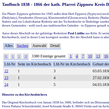
Taufbuch 1838 - 1866 der kath. Pfarrei Zippnow Kreis 
Zur Pfarrei Zippnow gehörten bis 1945 außer dem Dorf Zippnow (Sypnywo) noch d
(Dudylany), Freudenfier (Szwecja), Klawittersdorf (Glowaczewo), Rederitz (Nadarz
Stabitz und ein Lokalvikariat Rederitz mit der Tochterkirche in Doderlage wurd
diesen Gemeinden - wohl noch aus traditionellen Gründen - in Zippnow getauft 
Autor dieser Abschrift ist der gebürtige Rederitzer
Paul Lüdtke
aus Köln. Er weist
Kirchenbuch, sind in dieser Liste korrigiert worden. Bei der Abschrift kann es 
Alles
Suchen
Auswahl
Detail
|<
<
>
>|
3380 Einträge gesamt:
1
4
7
10
13
16
Lfd-Nr
Seite im Kirchenbuch
Lfd-Nr im Kirchenbuch
Geburt des
22
1
3
03.03.183
23
1
4
27.02.183
24
1
5
04.03.183
Hinweise zu den Kirchenbüchern
Das Original-Kirchenbuch von Januar 1838 bis 1866, befindet sich im Diözesanarch
Freien Prälatur Schneidemühl, Josef-Schwank-Straße 8, 36043 Fulda und im Archi