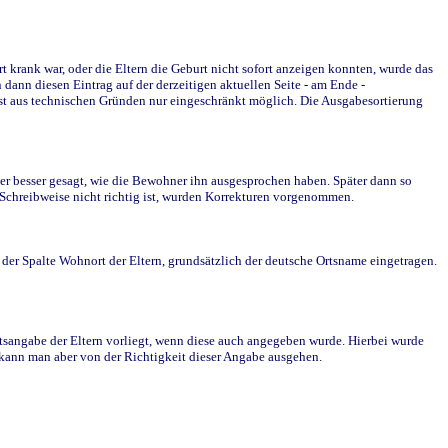
krank war, oder die Eltern die Geburt nicht sofort anzeigen konnten, wurde das
ann diesen Eintrag auf der derzeitigen aktuellen Seite - am Ende -
st aus technischen Gründen nur eingeschränkt möglich. Die Ausgabesortierung
r besser gesagt, wie die Bewohner ihn ausgesprochen haben. Später dann so
e Schreibweise nicht richtig ist, wurden Korrekturen vorgenommen.
r Spalte Wohnort der Eltern, grundsätzlich der deutsche Ortsname eingetragen.
rtsangabe der Eltern vorliegt, wenn diese auch angegeben wurde. Hierbei wurde
d kann man aber von der Richtigkeit dieser Angabe ausgehen.