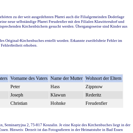
ehörten zu der weit ausgedehnten Pfarrei auch die Filialgemeinden Doderlage
ine neue selbständige Pfarrei Freudenfier mit den Filialen Klawittersdorf und
 entsprechenden Kirchenbüchern gesucht werden. Übergangsweise sind Kinder aus
des Original-Kirchenbuches erstellt worden. Erkannte zweifelsfreie Fehler im
Fehlerfreiheit erhoben.
ters
Vorname des Vaters
Name der Mutter
Wohnort der Eltern
Peter
Hass
Zippnow
Joseph
Klawun
Rederitz
Christian
Hohnke
Freudenfier
in, Seminarryjna 2, 75-817 Koszalin. Je eine Kopie des Kirchenbuches liegt in der
en. Hinweis: Derzeit ist das Fotografieren in der Heimatstube in Bad Essen