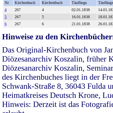
Nr
Kirchenbuch
Kirchenbuch
Täuflings
Täufling
4
267
4
02.01.1838
14.01.18
5
267
5
16.01.1838
18.01.18
6
267
6
21.01.1838
26.01.18
Hinweise zu den Kirchenbücher
Das Original-Kirchenbuch von Jan
Diözesanarchiv Koszalin, früher Kö
Diözesanarchiv Koszalin, Seminar
des Kirchenbuches liegt in der Fr
Schwank-Straße 8, 36043 Fulda u
Heimatkreises Deutsch Krone, Lu
Hinweis: Derzeit ist das Fotograf