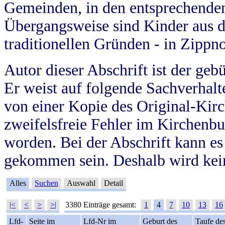
Gemeinden, in den entsprechende
Übergangsweise sind Kinder aus 
traditionellen Gründen - in Zippn
Autor dieser Abschrift ist der geb
Er weist auf folgende Sachverhalte
von einer Kopie des Original-Kirc
zweifelsfreie Fehler im Kirchenbuc
worden. Bei der Abschrift kann e
gekommen sein. Deshalb wird kein
Alles
Suchen
Auswahl
Detail
|<
<
>
>|
3380 Einträge gesamt:
1
4
7
10
13
16
Lfd-
Seite im
Lfd-Nr im
Geburt des
Taufe de