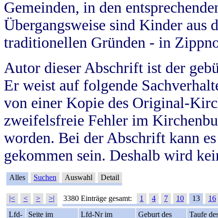
Gemeinden, in den entsprechende
Übergangsweise sind Kinder aus 
traditionellen Gründen - in Zippn
Autor dieser Abschrift ist der geb
Er weist auf folgende Sachverhalte
von einer Kopie des Original-Kirc
zweifelsfreie Fehler im Kirchenbuc
worden. Bei der Abschrift kann e
gekommen sein. Deshalb wird kein
Alles
Suchen
Auswahl
Detail
|<
<
>
>|
3380 Einträge gesamt:
1
4
7
10
13
16
Lfd-
Seite im
Lfd-Nr im
Geburt des
Taufe de