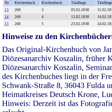
Nr
Kirchenbuch
Kirchenbuch
Täuflings
Täufling
13
268
3
05.02.1838
11.02.18
14
268
4
12.02.1838
14.02.18
15
268
5
23.02.1838
24.02.18
Hinweise zu den Kirchenbücher
Das Original-Kirchenbuch von Jan
Diözesanarchiv Koszalin, früher Kö
Diözesanarchiv Koszalin, Seminar
des Kirchenbuches liegt in der Fr
Schwank-Straße 8, 36043 Fulda u
Heimatkreises Deutsch Krone, Lu
Hinweis: Derzeit ist das Fotograf