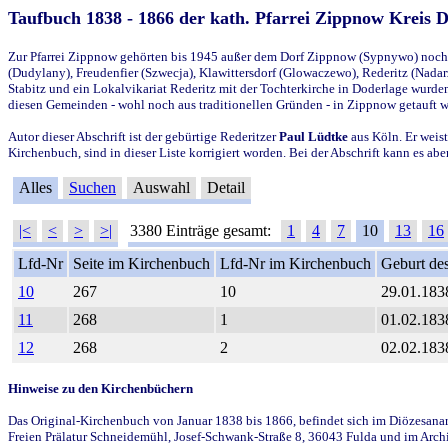
Taufbuch 1838 - 1866 der kath. Pfarrei Zippnow Kreis 
Zur Pfarrei Zippnow gehörten bis 1945 außer dem Dorf Zippnow (Sypnywo) noch d
(Dudylany), Freudenfier (Szwecja), Klawittersdorf (Glowaczewo), Rederitz (Nadarz
Stabitz und ein Lokalvikariat Rederitz mit der Tochterkirche in Doderlage wurd
diesen Gemeinden - wohl noch aus traditionellen Gründen - in Zippnow getauft 
Autor dieser Abschrift ist der gebürtige Rederitzer
Paul Lüdtke
aus Köln. Er weist
Kirchenbuch, sind in dieser Liste korrigiert worden. Bei der Abschrift kann es 
Alles
Suchen
Auswahl
Detail
|<
<
>
>|
3380 Einträge gesamt:
1
4
7
10
13
16
Lfd-Nr
Seite im Kirchenbuch
Lfd-Nr im Kirchenbuch
Geburt des
10
267
10
29.01.183
11
268
1
01.02.183
12
268
2
02.02.183
Hinweise zu den Kirchenbüchern
Das Original-Kirchenbuch von Januar 1838 bis 1866, befindet sich im Diözesanarch
Freien Prälatur Schneidemühl, Josef-Schwank-Straße 8, 36043 Fulda und im Archi