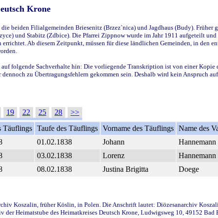
Deutsch Krone
ie beiden Filialgemeinden Briesenitz (Brzez`nica) und Jagdhaus (Budy). Früher g
yce) und Stabitz (Zdbice). Die Pfarrei Zippnow wurde im Jahr 1911 aufgeteilt und e
en errichtet. Ab diesem Zeitpunkt, müssen für diese ländlichen Gemeinden, in den
worden.
 auf folgende Sachverhalte hin: Die vorliegende Transkription ist von einer Kopie 
aber dennoch zu Übertragungsfehlern gekommen sein. Deshalb wird kein Anspruch auf 
19
22
25
28
>>
 Täuflings
Taufe des Täuflings
Vorname des Täuflings
Name des Va
8
01.02.1838
Johann
Hannemann
8
03.02.1838
Lorenz
Hannemann
8
08.02.1838
Justina Brigitta
Doege
iv Koszalin, früher Köslin, in Polen. Die Anschrift lautet: Diözesanarchiv Koszal
v der Heimatstube des Heimatkreises Deutsch Krone, Ludwigsweg 10, 49152 Bad Ess