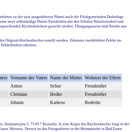
ehörten zu der weit ausgedehnten Pfarrei auch die Filialgemeinden Doderlage
ine neue selbständige Pfarrei Freudenfier mit den Filialen Klawittersdorf und
 entsprechenden Kirchenbüchern gesucht werden. Übergangsweise sind Kinder aus
des Original-Kirchenbuches erstellt worden. Erkannte zweifelsfreie Fehler im
Fehlerfreiheit erhoben.
ters
Vorname des Vaters
Name der Mutter
Wohnort der Eltern
Anton
Schur
Freudenfier
Christian
Bedke
Freudenfier
Johann
Karkow
Rederitz
in, Seminarryjna 2, 75-817 Koszalin. Je eine Kopie des Kirchenbuches liegt in der
en. Hinweis: Derzeit ist das Fotografieren in der Heimatstube in Bad Essen