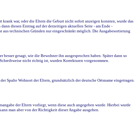
krank war, oder die Eltern die Geburt nicht sofort anzeigen konnten, wurde das
ann diesen Eintrag auf der derzeitigen aktuellen Seite - am Ende -
st aus technischen Gründen nur eingeschränkt möglich. Die Ausgabesortierung
r besser gesagt, wie die Bewohner ihn ausgesprochen haben. Später dann so
e Schreibweise nicht richtig ist, wurden Korrekturen vorgenommen.
r Spalte Wohnort der Eltern, grundsätzlich der deutsche Ortsname eingetragen.
rtsangabe der Eltern vorliegt, wenn diese auch angegeben wurde. Hierbei wurde
d kann man aber von der Richtigkeit dieser Angabe ausgehen.