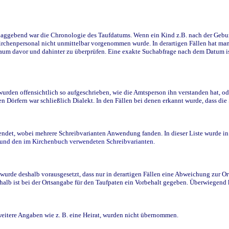
ggebend war die Chronologie des Taufdatums. Wenn ein Kind z.B. nach der Geburt 
rchenpersonal nicht unmittelbar vorgenommen wurde. In derartigen Fällen hat man d
raum davor und dahinter zu überprüfen. Eine exakte Suchabfrage nach dem Datum i
den offensichtlich so aufgeschrieben, wie die Amtsperson ihn verstanden hat, ode
n Dörfern war schließlich Dialekt. In den Fällen bei denen erkannt wurde, dass di
t, wobei mehrere Schreibvarianten Anwendung fanden. In dieser Liste wurde in de
n und den im Kirchenbuch verwendeten Schreibvarianten.
wurde deshalb vorausgesetzt, dass nur in derartigen Fällen eine Abweichung zur O
eshalb ist bei der Ortsangabe für den Taufpaten ein Vorbehalt gegeben. Überwiegen
weitere Angaben wie z. B. eine Heirat, wurden nicht übernommen.