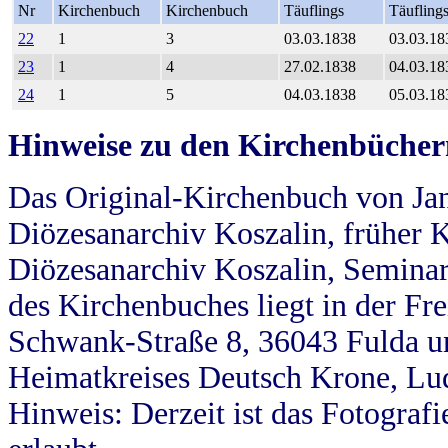
Nr
Kirchenbuch
Kirchenbuch
Täuflings
Täufling
22
1
3
03.03.1838
03.03.18
23
1
4
27.02.1838
04.03.18
24
1
5
04.03.1838
05.03.18
Hinweise zu den Kirchenbücher
Das Original-Kirchenbuch von Jan
Diözesanarchiv Koszalin, früher Kö
Diözesanarchiv Koszalin, Seminar
des Kirchenbuches liegt in der Fr
Schwank-Straße 8, 36043 Fulda u
Heimatkreises Deutsch Krone, Lu
Hinweis: Derzeit ist das Fotograf