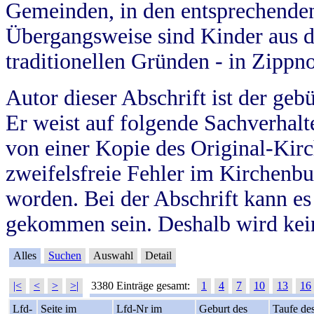
Gemeinden, in den entsprechende
Übergangsweise sind Kinder aus 
traditionellen Gründen - in Zippn
Autor dieser Abschrift ist der geb
Er weist auf folgende Sachverhalte
von einer Kopie des Original-Kirc
zweifelsfreie Fehler im Kirchenbuc
worden. Bei der Abschrift kann e
gekommen sein. Deshalb wird kein
Alles
Suchen
Auswahl
Detail
|<
<
>
>|
3380 Einträge gesamt:
1
4
7
10
13
16
Lfd-
Seite im
Lfd-Nr im
Geburt des
Taufe de