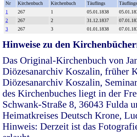
Nr
Kirchenbuch
Kirchenbuch
Täuflings
Täufling
1
267
1
05.01.1838
05.01.18
2
267
2
31.12.1837
07.01.18
3
267
3
01.01.1838
07.01.18
Hinweise zu den Kirchenbücher
Das Original-Kirchenbuch von Jan
Diözesanarchiv Koszalin, früher Kö
Diözesanarchiv Koszalin, Seminar
des Kirchenbuches liegt in der Fr
Schwank-Straße 8, 36043 Fulda u
Heimatkreises Deutsch Krone, Lu
Hinweis: Derzeit ist das Fotograf