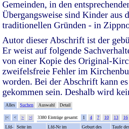
Gemeinden, in den entsprechende
Übergangsweise sind Kinder aus 
traditionellen Gründen - in Zippn
Autor dieser Abschrift ist der geb
Er weist auf folgende Sachverhalte
von einer Kopie des Original-Kirc
zweifelsfreie Fehler im Kirchenbuc
worden. Bei der Abschrift kann e
gekommen sein. Deshalb wird kein
Alles
Suchen
Auswahl
Detail
|<
<
>
>|
3380 Einträge gesamt:
1
4
7
10
13
16
Lfd-
Seite im
Lfd-Nr im
Geburt des
Taufe de