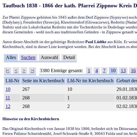
Taufbuch 1838 - 1866 der kath. Pfarrei Zippnow Kreis 
Zur Pfarrei Zippnow gehörten bis 1945 außer dem Dorf Zippnow (Sypnywo) noch d
(Dudylany), Freudenfier (Szwecja), Klawittersdorf (Glowaczewo), Rederitz (Nadarz
Stabitz und ein Lokalvikariat Rederitz mit der Tochterkirche in Doderlage wurd
diesen Gemeinden - wohl noch aus traditionellen Gründen - in Zippnow getauft 
Autor dieser Abschrift ist der gebürtige Rederitzer
Paul Lüdtke
aus Köln. Er weist
Kirchenbuch, sind in dieser Liste korrigiert worden. Bei der Abschrift kann es 
Alles
Suchen
Auswahl
Detail
|<
<
>
>|
3380 Einträge gesamt:
1
4
7
10
13
16
Lfd-Nr
Seite im Kirchenbuch
Lfd-Nr im Kirchenbuch
Geburt des
10
267
10
29.01.183
11
268
1
01.02.183
12
268
2
02.02.183
Hinweise zu den Kirchenbüchern
Das Original-Kirchenbuch von Januar 1838 bis 1866, befindet sich im Diözesanarch
Freien Prälatur Schneidemühl, Josef-Schwank-Straße 8, 36043 Fulda und im Archi