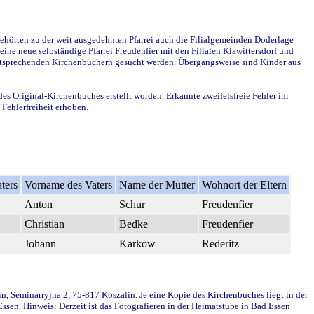
ehörten zu der weit ausgedehnten Pfarrei auch die Filialgemeinden Doderlage
ine neue selbständige Pfarrei Freudenfier mit den Filialen Klawittersdorf und
 entsprechenden Kirchenbüchern gesucht werden. Übergangsweise sind Kinder aus
des Original-Kirchenbuches erstellt worden. Erkannte zweifelsfreie Fehler im
Fehlerfreiheit erhoben.
ters
Vorname des Vaters
Name der Mutter
Wohnort der Eltern
Anton
Schur
Freudenfier
Christian
Bedke
Freudenfier
Johann
Karkow
Rederitz
in, Seminarryjna 2, 75-817 Koszalin. Je eine Kopie des Kirchenbuches liegt in der
en. Hinweis: Derzeit ist das Fotografieren in der Heimatstube in Bad Essen