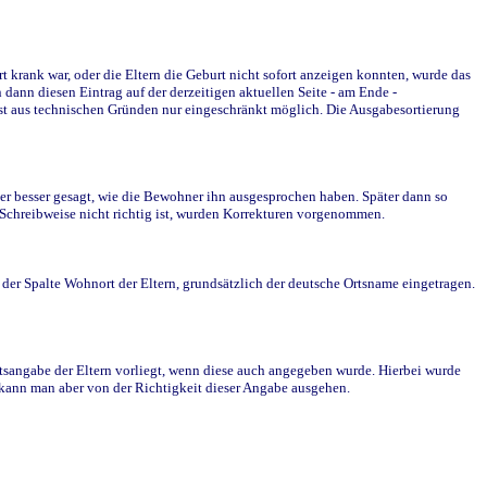
krank war, oder die Eltern die Geburt nicht sofort anzeigen konnten, wurde das
ann diesen Eintrag auf der derzeitigen aktuellen Seite - am Ende -
st aus technischen Gründen nur eingeschränkt möglich. Die Ausgabesortierung
r besser gesagt, wie die Bewohner ihn ausgesprochen haben. Später dann so
e Schreibweise nicht richtig ist, wurden Korrekturen vorgenommen.
r Spalte Wohnort der Eltern, grundsätzlich der deutsche Ortsname eingetragen.
rtsangabe der Eltern vorliegt, wenn diese auch angegeben wurde. Hierbei wurde
d kann man aber von der Richtigkeit dieser Angabe ausgehen.