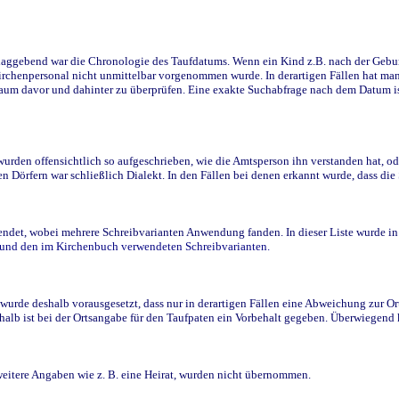
ggebend war die Chronologie des Taufdatums. Wenn ein Kind z.B. nach der Geburt 
rchenpersonal nicht unmittelbar vorgenommen wurde. In derartigen Fällen hat man d
raum davor und dahinter zu überprüfen. Eine exakte Suchabfrage nach dem Datum i
den offensichtlich so aufgeschrieben, wie die Amtsperson ihn verstanden hat, ode
n Dörfern war schließlich Dialekt. In den Fällen bei denen erkannt wurde, dass di
t, wobei mehrere Schreibvarianten Anwendung fanden. In dieser Liste wurde in de
n und den im Kirchenbuch verwendeten Schreibvarianten.
wurde deshalb vorausgesetzt, dass nur in derartigen Fällen eine Abweichung zur O
eshalb ist bei der Ortsangabe für den Taufpaten ein Vorbehalt gegeben. Überwiegen
weitere Angaben wie z. B. eine Heirat, wurden nicht übernommen.