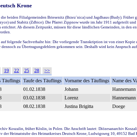
Deutsch Krone
ie beiden Filialgemeinden Briesenitz (Brzez`nica) und Jagdhaus (Budy). Früher g
yce) und Stabitz (Zdbice). Die Pfarrei Zippnow wurde im Jahr 1911 aufgeteilt und e
en errichtet. Ab diesem Zeitpunkt, müssen für diese ländlichen Gemeinden, in den
worden.
 auf folgende Sachverhalte hin: Die vorliegende Transkription ist von einer Kopie 
aber dennoch zu Übertragungsfehlern gekommen sein. Deshalb wird kein Anspruch auf 
19
22
25
28
>>
 Täuflings
Taufe des Täuflings
Vorname des Täuflings
Name des Va
8
01.02.1838
Johann
Hannemann
8
03.02.1838
Lorenz
Hannemann
8
08.02.1838
Justina Brigitta
Doege
iv Koszalin, früher Köslin, in Polen. Die Anschrift lautet: Diözesanarchiv Koszal
v der Heimatstube des Heimatkreises Deutsch Krone, Ludwigsweg 10, 49152 Bad Ess