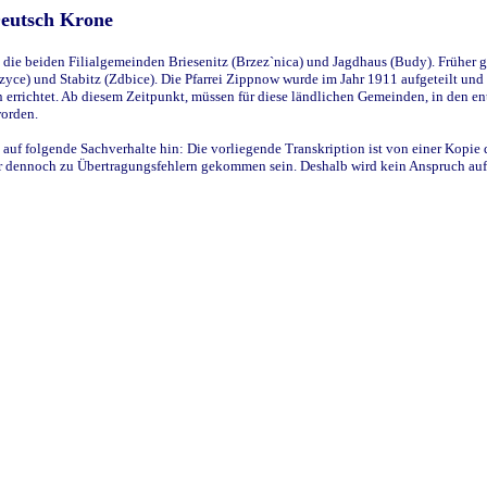
Deutsch Krone
ie beiden Filialgemeinden Briesenitz (Brzez`nica) und Jagdhaus (Budy). Früher g
yce) und Stabitz (Zdbice). Die Pfarrei Zippnow wurde im Jahr 1911 aufgeteilt und e
en errichtet. Ab diesem Zeitpunkt, müssen für diese ländlichen Gemeinden, in den
worden.
 auf folgende Sachverhalte hin: Die vorliegende Transkription ist von einer Kopie 
aber dennoch zu Übertragungsfehlern gekommen sein. Deshalb wird kein Anspruch auf 