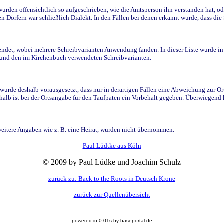
den offensichtlich so aufgeschrieben, wie die Amtsperson ihn verstanden hat, ode
n Dörfern war schließlich Dialekt. In den Fällen bei denen erkannt wurde, dass di
t, wobei mehrere Schreibvarianten Anwendung fanden. In dieser Liste wurde in de
n und den im Kirchenbuch verwendeten Schreibvarianten.
wurde deshalb vorausgesetzt, dass nur in derartigen Fällen eine Abweichung zur O
eshalb ist bei der Ortsangabe für den Taufpaten ein Vorbehalt gegeben. Überwiegen
weitere Angaben wie z. B. eine Heirat, wurden nicht übernommen.
Paul Lüdtke aus Köln
© 2009 by Paul Lüdke und Joachim Schulz
zurück zu: Back to the Roots in Deutsch Krone
zurück zur Quellenübersicht
powered in 0.01s by baseportal.de