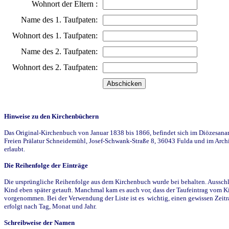
Wohnort der Eltern :
Name des 1. Taufpaten:
Wohnort des 1. Taufpaten:
Name des 2. Taufpaten:
Wohnort des 2. Taufpaten:
Hinweise zu den Kirchenbüchern
Das Original-Kirchenbuch von Januar 1838 bis 1866, befindet sich im Diözesanarch
Freien Prälatur Schneidemühl, Josef-Schwank-Straße 8, 36043 Fulda und im Archi
erlaubt.
Die Reihenfolge der Einträge
Die ursprüngliche Reihenfolge aus dem Kirchenbuch wurde bei behalten. Ausschla
Kind eben später getauft. Manchmal kam es auch vor, dass der Taufeintrag vom Ki
vorgenommen. Bei der Verwendung der Liste ist es wichtig, einen gewissen Zeit
erfolgt nach Tag, Monat und Jahr.
Schreibweise der Namen