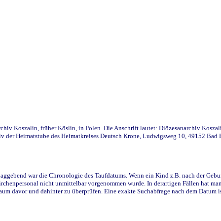
iv Koszalin, früher Köslin, in Polen. Die Anschrift lautet: Diözesanarchiv Koszal
v der Heimatstube des Heimatkreises Deutsch Krone, Ludwigsweg 10, 49152 Bad Ess
ggebend war die Chronologie des Taufdatums. Wenn ein Kind z.B. nach der Geburt 
rchenpersonal nicht unmittelbar vorgenommen wurde. In derartigen Fällen hat man d
raum davor und dahinter zu überprüfen. Eine exakte Suchabfrage nach dem Datum i