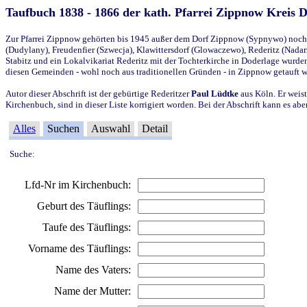
Taufbuch 1838 - 1866 der kath. Pfarrei Zippnow Kreis 
Zur Pfarrei Zippnow gehörten bis 1945 außer dem Dorf Zippnow (Sypnywo) noch d
(Dudylany), Freudenfier (Szwecja), Klawittersdorf (Glowaczewo), Rederitz (Nadarz
Stabitz und ein Lokalvikariat Rederitz mit der Tochterkirche in Doderlage wurd
diesen Gemeinden - wohl noch aus traditionellen Gründen - in Zippnow getauft 
Autor dieser Abschrift ist der gebürtige Rederitzer
Paul Lüdtke
aus Köln. Er weist
Kirchenbuch, sind in dieser Liste korrigiert worden. Bei der Abschrift kann es 
Alles
Suchen
Auswahl
Detail
Suche:
Lfd-Nr im Kirchenbuch:
Geburt des Täuflings:
Taufe des Täuflings:
Vorname des Täuflings:
Name des Vaters:
Name der Mutter: