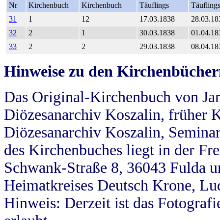
Nr
Kirchenbuch
Kirchenbuch
Täuflings
Täufling
31
1
12
17.03.1838
28.03.18
32
2
1
30.03.1838
01.04.18
33
2
2
29.03.1838
08.04.18
Hinweise zu den Kirchenbücher
Das Original-Kirchenbuch von Jan
Diözesanarchiv Koszalin, früher Kö
Diözesanarchiv Koszalin, Seminar
des Kirchenbuches liegt in der Fr
Schwank-Straße 8, 36043 Fulda u
Heimatkreises Deutsch Krone, Lu
Hinweis: Derzeit ist das Fotograf