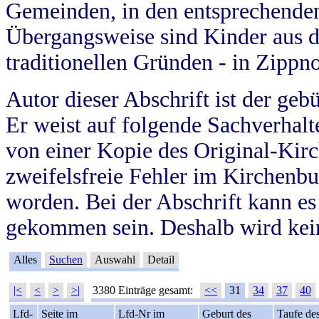
Gemeinden, in den entsprechende
Übergangsweise sind Kinder aus 
traditionellen Gründen - in Zippn
Autor dieser Abschrift ist der geb
Er weist auf folgende Sachverhalte
von einer Kopie des Original-Kirc
zweifelsfreie Fehler im Kirchenbuc
worden. Bei der Abschrift kann e
gekommen sein. Deshalb wird kein
Alles
Suchen
Auswahl
Detail
|<
<
>
>|
3380 Einträge gesamt:
<<
31
34
37
40
Lfd-
Seite im
Lfd-Nr im
Geburt des
Taufe de