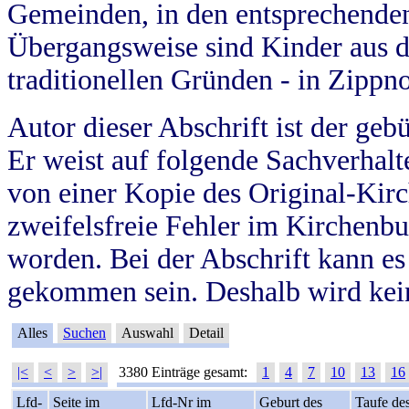
Gemeinden, in den entsprechende
Übergangsweise sind Kinder aus 
traditionellen Gründen - in Zippn
Autor dieser Abschrift ist der geb
Er weist auf folgende Sachverhalte
von einer Kopie des Original-Kirc
zweifelsfreie Fehler im Kirchenbuc
worden. Bei der Abschrift kann e
gekommen sein. Deshalb wird kein
Alles
Suchen
Auswahl
Detail
|<
<
>
>|
3380 Einträge gesamt:
1
4
7
10
13
16
Lfd-
Seite im
Lfd-Nr im
Geburt des
Taufe de