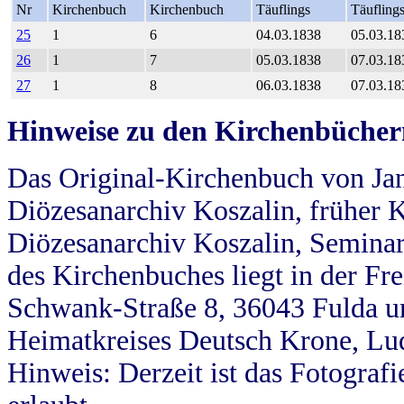
Nr
Kirchenbuch
Kirchenbuch
Täuflings
Täufling
25
1
6
04.03.1838
05.03.18
26
1
7
05.03.1838
07.03.18
27
1
8
06.03.1838
07.03.18
Hinweise zu den Kirchenbücher
Das Original-Kirchenbuch von Jan
Diözesanarchiv Koszalin, früher Kö
Diözesanarchiv Koszalin, Seminar
des Kirchenbuches liegt in der Fr
Schwank-Straße 8, 36043 Fulda u
Heimatkreises Deutsch Krone, Lu
Hinweis: Derzeit ist das Fotograf