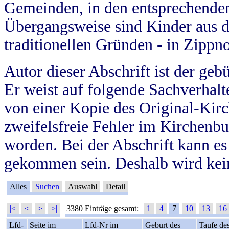
Gemeinden, in den entsprechende
Übergangsweise sind Kinder aus 
traditionellen Gründen - in Zippn
Autor dieser Abschrift ist der geb
Er weist auf folgende Sachverhalte
von einer Kopie des Original-Kirc
zweifelsfreie Fehler im Kirchenbuc
worden. Bei der Abschrift kann e
gekommen sein. Deshalb wird kein
Alles
Suchen
Auswahl
Detail
|<
<
>
>|
3380 Einträge gesamt:
1
4
7
10
13
16
Lfd-
Seite im
Lfd-Nr im
Geburt des
Taufe de