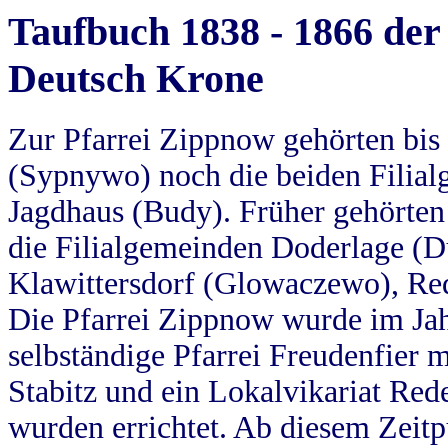
Taufbuch 1838 - 1866 der
Deutsch Krone
Zur Pfarrei Zippnow gehörten bi
(Sypnywo) noch die beiden Filial
Jagdhaus (Budy). Früher gehörten 
die Filialgemeinden Doderlage (D
Klawittersdorf (Glowaczewo), Red
Die Pfarrei Zippnow wurde im Jah
selbständige Pfarrei Freudenfier m
Stabitz und ein Lokalvikariat Red
wurden errichtet. Ab diesem Zeitp