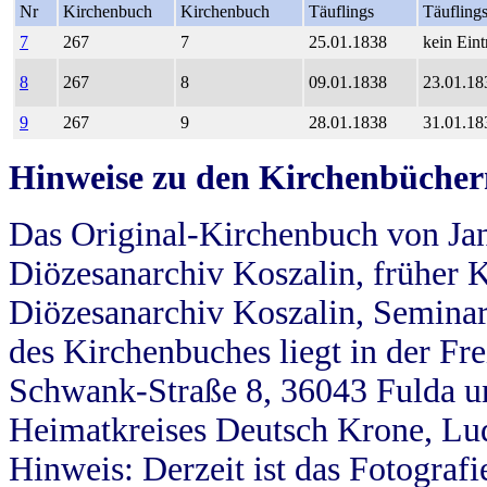
Nr
Kirchenbuch
Kirchenbuch
Täuflings
Täufling
7
267
7
25.01.1838
kein Eint
8
267
8
09.01.1838
23.01.18
9
267
9
28.01.1838
31.01.18
Hinweise zu den Kirchenbücher
Das Original-Kirchenbuch von Jan
Diözesanarchiv Koszalin, früher Kö
Diözesanarchiv Koszalin, Seminar
des Kirchenbuches liegt in der Fr
Schwank-Straße 8, 36043 Fulda u
Heimatkreises Deutsch Krone, Lu
Hinweis: Derzeit ist das Fotograf