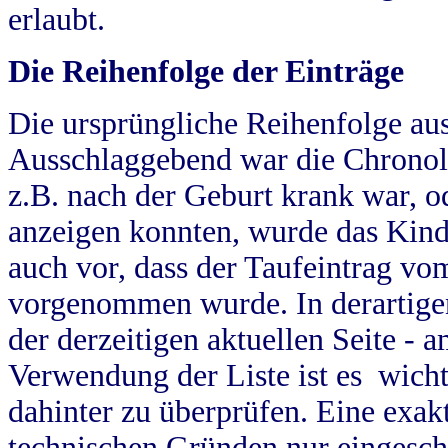
erlaubt.
Die Reihenfolge der Einträge
Die ursprüngliche Reihenfolge au
Ausschlaggebend war die Chronol
z.B. nach der Geburt krank war, od
anzeigen konnten, wurde das Kind
auch vor, dass der Taufeintrag vo
vorgenommen wurde. In derartigen
der derzeitigen aktuellen Seite -
Verwendung der Liste ist es wich
dahinter zu überprüfen. Eine exa
technischen Gründen nur eingesch