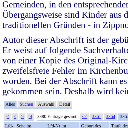
Gemeinden, in den entsprechende
Übergangsweise sind Kinder aus 
traditionellen Gründen - in Zippn
Autor dieser Abschrift ist der geb
Er weist auf folgende Sachverhalte
von einer Kopie des Original-Kirc
zweifelsfreie Fehler im Kirchenbuc
worden. Bei der Abschrift kann e
gekommen sein. Deshalb wird kein
Alles
Suchen
Auswahl
Detail
|<
<
>
>|
3380 Einträge gesamt:
<<
3361
3364
336
Lfd-
Seite im
Lfd-Nr im
Geburt des
Taufe de