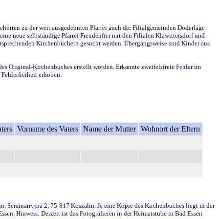
ehörten zu der weit ausgedehnten Pfarrei auch die Filialgemeinden Doderlage
ine neue selbständige Pfarrei Freudenfier mit den Filialen Klawittersdorf und
 entsprechenden Kirchenbüchern gesucht werden. Übergangsweise sind Kinder aus
des Original-Kirchenbuches erstellt worden. Erkannte zweifelsfreie Fehler im
Fehlerfreiheit erhoben.
ters
Vorname des Vaters
Name der Mutter
Wohnort der Eltern
in, Seminarryjna 2, 75-817 Koszalin. Je eine Kopie des Kirchenbuches liegt in der
en. Hinweis: Derzeit ist das Fotografieren in der Heimatstube in Bad Essen