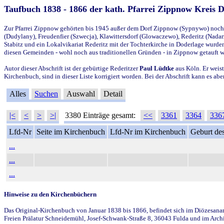
Taufbuch 1838 - 1866 der kath. Pfarrei Zippnow Kreis 
Zur Pfarrei Zippnow gehörten bis 1945 außer dem Dorf Zippnow (Sypnywo) noch d
(Dudylany), Freudenfier (Szwecja), Klawittersdorf (Glowaczewo), Rederitz (Nadarz
Stabitz und ein Lokalvikariat Rederitz mit der Tochterkirche in Doderlage wurd
diesen Gemeinden - wohl noch aus traditionellen Gründen - in Zippnow getauft 
Autor dieser Abschrift ist der gebürtige Rederitzer
Paul Lüdtke
aus Köln. Er weist
Kirchenbuch, sind in dieser Liste korrigiert worden. Bei der Abschrift kann es 
Alles
Suchen
Auswahl
Detail
|<
<
>
>|
3380 Einträge gesamt:
<<
3361
3364
336
Lfd-Nr
Seite im Kirchenbuch
Lfd-Nr im Kirchenbuch
Geburt des
...
...
...
Hinweise zu den Kirchenbüchern
Das Original-Kirchenbuch von Januar 1838 bis 1866, befindet sich im Diözesanarch
Freien Prälatur Schneidemühl, Josef-Schwank-Straße 8, 36043 Fulda und im Archi