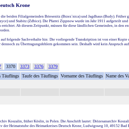
Deutsch Krone
ie beiden Filialgemeinden Briesenitz (Brzez`nica) und Jagdhaus (Budy). Früher g
yce) und Stabitz (Zdbice). Die Pfarrei Zippnow wurde im Jahr 1911 aufgeteilt und e
en errichtet. Ab diesem Zeitpunkt, müssen für diese ländlichen Gemeinden, in den
worden.
 auf folgende Sachverhalte hin: Die vorliegende Transkription ist von einer Kopie 
aber dennoch zu Übertragungsfehlern gekommen sein. Deshalb wird kein Anspruch auf 
7
3370
3373
3376
3379
 Täuflings
Taufe des Täuflings
Vorname des Täuflings
Name des Va
iv Koszalin, früher Köslin, in Polen. Die Anschrift lautet: Diözesanarchiv Koszal
v der Heimatstube des Heimatkreises Deutsch Krone, Ludwigsweg 10, 49152 Bad Ess