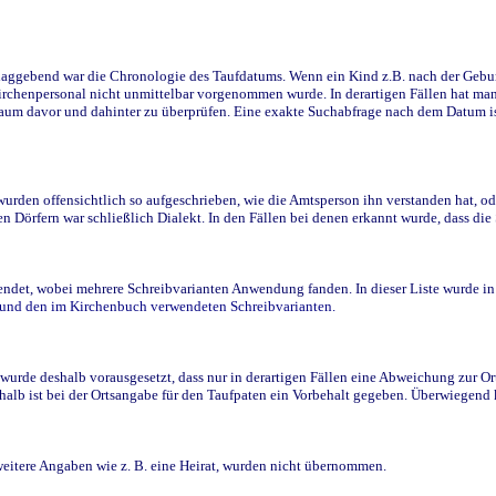
ggebend war die Chronologie des Taufdatums. Wenn ein Kind z.B. nach der Geburt 
rchenpersonal nicht unmittelbar vorgenommen wurde. In derartigen Fällen hat man d
raum davor und dahinter zu überprüfen. Eine exakte Suchabfrage nach dem Datum i
den offensichtlich so aufgeschrieben, wie die Amtsperson ihn verstanden hat, ode
n Dörfern war schließlich Dialekt. In den Fällen bei denen erkannt wurde, dass di
t, wobei mehrere Schreibvarianten Anwendung fanden. In dieser Liste wurde in de
n und den im Kirchenbuch verwendeten Schreibvarianten.
wurde deshalb vorausgesetzt, dass nur in derartigen Fällen eine Abweichung zur O
eshalb ist bei der Ortsangabe für den Taufpaten ein Vorbehalt gegeben. Überwiegen
weitere Angaben wie z. B. eine Heirat, wurden nicht übernommen.