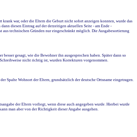
krank war, oder die Eltern die Geburt nicht sofort anzeigen konnten, wurde das
ann diesen Eintrag auf der derzeitigen aktuellen Seite - am Ende -
st aus technischen Gründen nur eingeschränkt möglich. Die Ausgabesortierung
r besser gesagt, wie die Bewohner ihn ausgesprochen haben. Später dann so
e Schreibweise nicht richtig ist, wurden Korrekturen vorgenommen.
r Spalte Wohnort der Eltern, grundsätzlich der deutsche Ortsname eingetragen.
rtsangabe der Eltern vorliegt, wenn diese auch angegeben wurde. Hierbei wurde
d kann man aber von der Richtigkeit dieser Angabe ausgehen.